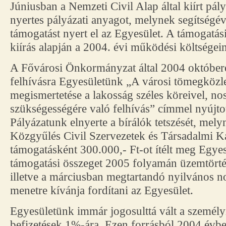
Júniusban a Nemzeti Civil Alap által kiírt pál
nyertes pályázati anyagot, melynek segítségé
támogatást nyert el az Egyesület. A támogatási
kiírás alapján a 2004. évi működési költségein
A Fővárosi Önkormányzat által 2004 októberé
felhívásra Egyesületünk „A városi tömegközl
megismertetése a lakosság széles köreivel, no
szükségességére való felhívás” címmel nyújtot
Pályázatunk elnyerte a bírálók tetszését, mely
Közgyűlés Civil Szervezetek és Társadalmi K
támogatásként 300.000,- Ft-ot ítélt meg Egye
támogatási összeget 2005 folyamán üzemtört
illetve a márciusban megtartandó nyilvános n
menetre kívánja fordítani az Egyesület.
Egyesületünk immár jogosulttá vált a személ
befizetések 1%-ára. Ezen forrásból 2004 évbe