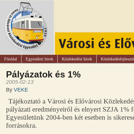
Főoldal
Egyesületi hírek
Közlekedési hírek
Közlekedésfejleszté
Pályázatok és 1%
2005-02-13
By
VEKE
Tájékoztató a Városi és Elővárosi Közleked
pályázati eredményeiről és elnyert SZJA 1% fe
Egyesületünk 2004-ben két esetben is sikeres
forrásokra.