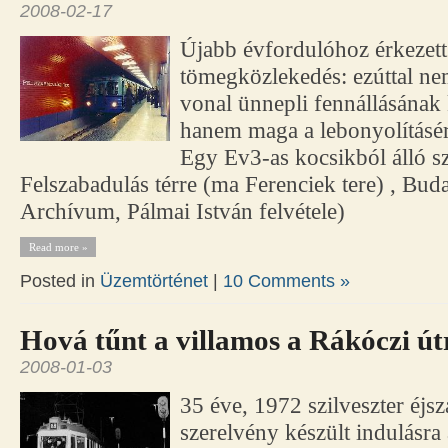
2008-02-17
Újabb évfordulóhoz érkezett
tömegközlekedés: ezúttal ne
vonal ünnepli fennállásának 
hanem maga a lebonyolításért 
Egy Ev3-as kocsikból álló s
Felszabadulás térre (ma Ferenciek tere) , Bud
Archívum, Pálmai István felvétele)
Read more »
Posted in
Üzemtörténet
|
10 Comments »
Hová tűnt a villamos a Rákóczi út
2008-01-03
35 éve, 1972 szilveszter éj
szerelvény készült indulásra 