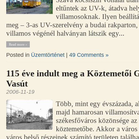
eltűntek az UV-k, átadva hely
villamosoknak. Ilyen beállí
meg – 3-as UV-szerelvény a budai rakparton, 
villamos végénél halványan látszik egy...
Read more »
Posted in
Üzemtörténet
|
49 Comments »
115 éve indult meg a Köztemetői
Vasút
2006-11-19
Több, mint egy évszázada,
majd hamarosan villamosítva 
székesfőváros közönsége az
köztemetőbe. Akkor a város 
város belső részeinek számító területen találha