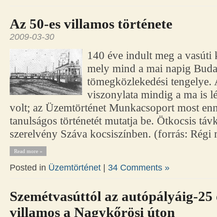
Az 50-es villamos története
2009-03-30
140 éve indult meg a vasúti 
mely mind a mai napig Buda
tömegközlekedési tengelye. 
viszonylata mindig a ma is l
volt; az Üzemtörténet Munkacsoport most enn
tanulságos történetét mutatja be. Ötkocsis t
szerelvény Száva kocsiszínben. (forrás: Régi
Read more »
Posted in
Üzemtörténet
|
34 Comments »
Szemétvasúttól az autópályáig-25
villamos a Nagykőrösi úton