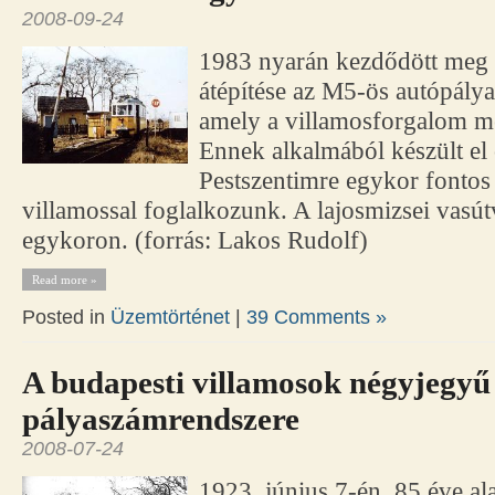
2008-09-24
1983 nyarán kezdődött meg 
átépítése az M5-ös autópály
amely a villamosforgalom me
Ennek alkalmából készült el
Pestszentimre egykor fontos 
villamossal foglalkozunk. A lajosmizsei vasút
egykoron. (forrás: Lakos Rudolf)
Read more »
Posted in
Üzemtörténet
|
39 Comments »
A budapesti villamosok négyjegyű
pályaszámrendszere
2008-07-24
1923. június 7-én, 85 éve ala