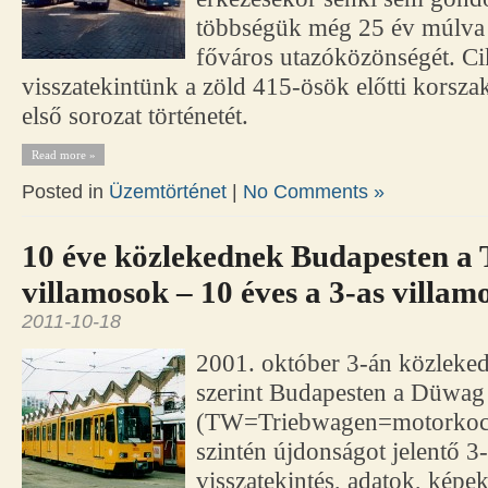
többségük még 25 év múlva i
főváros utazóközönségét. C
visszatekintünk a zöld 415-ösök előtti korszak
első sorozat történetét.
Read more »
Posted in
Üzemtörténet
|
No Comments »
10 éve közlekednek Budapesten a
villamosok – 10 éves a 3-as villamo
2011-10-18
2001. október 3-án közleked
szerint Budapesten a Düwa
(TW=Triebwagen=motorkocsi
szintén újdonságot jelentő 3
visszatekintés, adatok, képek