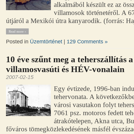
alkalmából készült ez az öss
villamosok történetéről. A 6
útjáról a Mexikói útra kanyarodik. (forrás: Ha
Read more »
Posted in
Üzemtörténet
|
129 Comments »
10 éve szűnt meg a teherszállítás
villamosvasúti és HÉV-vonalain
2007-02-15
Egy évtizede, 1996-ban indu
tehervonata. A következőkbe
városi vasutakon folyt tehersz
7061 psz. motoros fedett teh
átrakótelepen, Akna utca, Bu
főváros tömegközlekedésének másfél évszáza