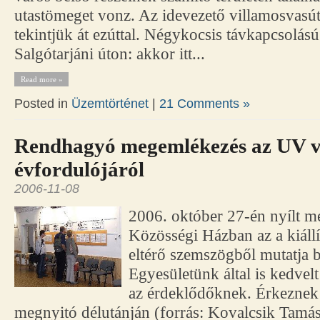
utastömeget vonz. Az idevezető villamosvasúti
tekintjük át ezúttal. Négykocsis távkapcsolású
Salgótarjáni úton: akkor itt...
Read more »
Posted in
Üzemtörténet
|
21 Comments »
Rendhagyó megemlékezés az UV v
évfordulójáról
2006-11-08
2006. október 27-én nyílt me
Közösségi Házban az a kiállí
eltérő szemszögből mutatja b
Egyesületünk által is kedvel
az érdeklődőknek. Érkeznek 
megnyitó délutánján (forrás: Kovalcsik Tamá