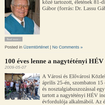
közé tartozott, életének 81-
Gábor (forrás: Dr. Lassu Gá
Read more »
Posted in
Üzemtörténet
|
No Comments »
100 éves lenne a nagytétényi HÉV
2009-05-07
A Városi és Elővárosi Közle
április 25-én, szombaton 15
és nosztalgiabuszozással eg
tartott a nagytétényi HÉV i
évfordulója alkalmából. Az