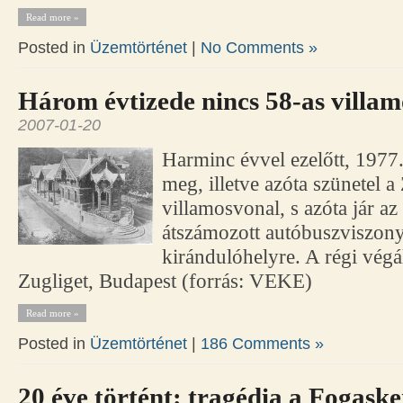
Read more »
Posted in
Üzemtörténet
|
No Comments »
Három évtizede nincs 58-as villam
2007-01-20
Harminc évvel ezelőtt, 1977.
meg, illetve azóta szünetel a
villamosvonal, s azóta jár a
átszámozott autóbuszviszony
kirándulóhelyre. A régi vég
Zugliget, Budapest (forrás: VEKE)
Read more »
Posted in
Üzemtörténet
|
186 Comments »
20 éve történt: tragédia a Fogask