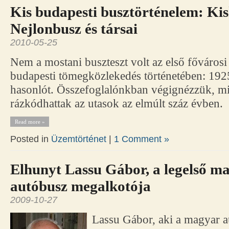
Kis budapesti busztörténelem: Ki
Nejlonbusz és társai
2010-05-25
Nem a mostani buszteszt volt az első fővárosi
budapesti tömegközlekedés történetében: 192
hasonlót. Összefoglalónkban végignézzük, m
rázkódhattak az utasok az elmúlt száz évben.
Read more »
Posted in
Üzemtörténet
|
1 Comment »
Elhunyt Lassu Gábor, a legelső m
autóbusz megalkotója
2009-10-27
Lassu Gábor, aki a magyar a