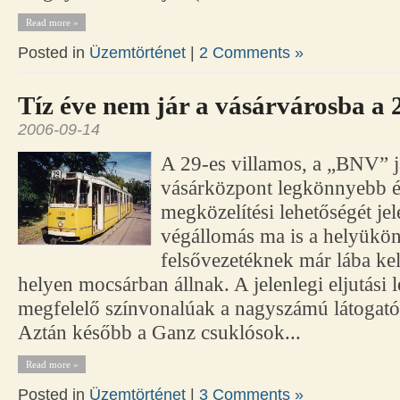
Read more »
Posted in
Üzemtörténet
|
2 Comments »
Tíz éve nem jár a vásárvárosba a 
2006-09-14
A 29-es villamos, a „BNV” já
vásárközpont legkönnyebb 
megközelítési lehetőségét jel
végállomás ma is a helyükön
felsővezetéknek már lába ke
helyen mocsárban állnak. A jelenlegi eljutási
megfelelő színvonalúak a nagyszámú látogató k
Aztán később a Ganz csuklósok...
Read more »
Posted in
Üzemtörténet
|
3 Comments »