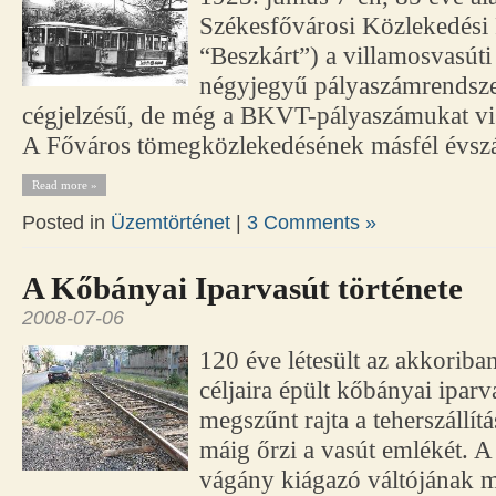
Székesfővárosi Közlekedési
“Beszkárt”) a villamosvasút
négyjegyű pályaszámrendsz
cégjelzésű, de még a BKVT-pályaszámukat vise
A Főváros tömegközlekedésének másfél évszá
Read more »
Posted in
Üzemtörténet
|
3 Comments »
A Kőbányai Iparvasút története
2008-07-06
120 éve létesült az akkoriban 
céljaira épült kőbányai ipar
megszűnt rajta a teherszállítá
máig őrzi a vasút emlékét. A 
vágány kiágazó váltójának m