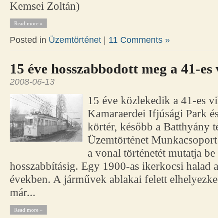
Kemsei Zoltán)
Read more »
Posted in
Üzemtörténet
|
11 Comments »
15 éve hosszabbodott meg a 41-es 
2008-06-13
15 éve közlekedik a 41-es vi
Kamaraerdei Ifjúsági Park 
körtér, később a Batthyány t
Üzemtörténet Munkacsoport 
a vonal történetét mutatja be
hosszabbításig. Egy 1900-as ikerkocsi halad a
években. A járművek ablakai felett elhelyezk
már...
Read more »