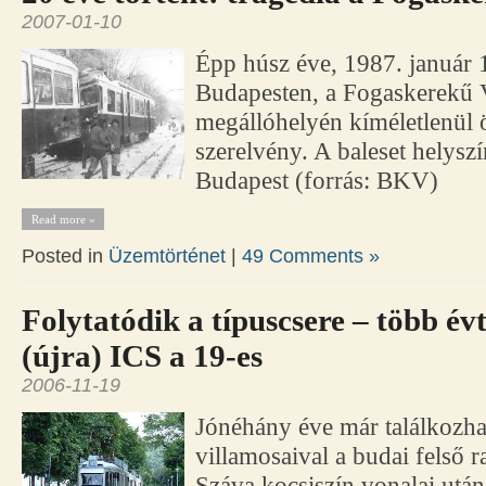
2007-01-10
Épp húsz éve, 1987. január 
Budapesten, a Fogaskerekű 
megállóhelyén kíméletlenül 
szerelvény. A baleset helyszí
Budapest (forrás: BKV)
Read more »
Posted in
Üzemtörténet
|
49 Comments »
Folytatódik a típuscsere – több év
(újra) ICS a 19-es
2006-11-19
Jónéhány éve már találkozha
villamosaival a budai felső r
Száva kocsiszín vonalai után 