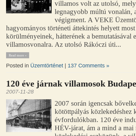
villamos volt az utolsó, mel
legnagyobb múltú vonalán, a
végigment. A VEKE Üzemtör
hagyományos történeti áttekintés helyett mos
körülményeinek, hátterének a bemutatásával 
villamosvonalra. Az utolsó Rákóczi úti...
Read more »
Posted in
Üzemtörténet
|
137 Comments »
120 éve járnak villamosok Budape
2007-11-28
2007 során igencsak bővelk
kötöttpályás közlekedéshez 
évfordulókban. 120 éve indu
HÉV-járat, ám a mind a mai 