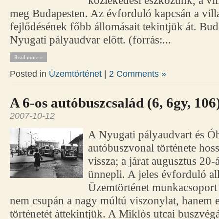
közlekedési eszközünk, a vil
meg Budapesten. Az évforduló kapcsán a vil
fejlődésének főbb állomásait tekintjük át. Bud
Nyugati pályaudvar előtt. (forrás:...
Read more »
Posted in
Üzemtörténet
|
2 Comments »
A 6-os autóbuszcsalád (6, 6gy, 106
2007-10-12
A Nyugati pályaudvart és Ó
autóbuszvonal története hoss
vissza; a járat augusztus 20-
ünnepli. A jeles évforduló al
Üzemtörténet munkacsoport ö
nem csupán a nagy múltú viszonylat, hanem e
történetét áttekintjük. A Miklós utcai buszvég