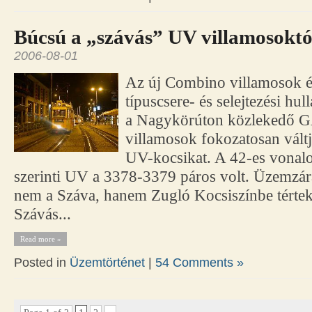
Búcsú a „szávás” UV villamosoktó
2006-08-01
Az új Combino villamosok é
típuscsere- és selejtezési hu
a Nagykörúton közlekedő 
villamosok fokozatosan váltj
UV-kocsikat. A 42-es vonalo
szerinti UV a 3378-3379 páros volt. Üzemzár
nem a Száva, hanem Zugló Kocsiszínbe térte
Szávás...
Read more »
Posted in
Üzemtörténet
|
54 Comments »