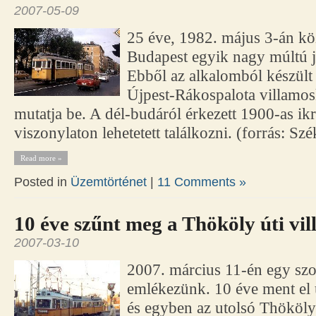
2007-05-09
25 éve, 1982. május 3-án köz
Budapest egyik nagy múltú já
Ebből az alkalomból készült
Újpest-Rákospalota villamos
mutatja be. A dél-budáról érkezett 1900-as ik
viszonylaton lehetetett találkozni. (forrás: Sz
Read more »
Posted in
Üzemtörténet
|
11 Comments »
10 éve szűnt meg a Thököly úti vi
2007-03-10
2007. március 11-én egy sz
emlékezünk. 10 éve ment el 
és egyben az utolsó Thököly 