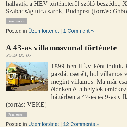
hallgatja a HÉV történetéről szóló beszédet, 
Szabadság utca sarok, Budapest (forrás: Gábo
Read more »
Posted in
Üzemtörténet
|
1 Comment »
A 43-as villamosvonal története
2009-05-07
1899-ben HÉV-ként indult. 
gazdát cserélt, hol villamos 
megint villamos. Ma már cs
élénken él a helyiek emlékez
háttérben a 47-es és 9-es vi
(forrás: VEKE)
Read more »
Posted in
Üzemtörténet
|
12 Comments »