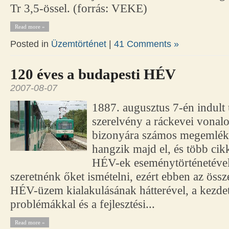
Tr 3,5-össel. (forrás: VEKE)
Read more »
Posted in
Üzemtörténet
|
41 Comments »
120 éves a budapesti HÉV
2007-08-07
1887. augusztus 7-én indult 
szerelvény a ráckevei vonal
bizonyára számos megemlék
hangzik majd el, és több cikk
HÉV-ek eseménytörténetével
szeretnénk őket ismételni, ezért ebben az öss
HÉV-üzem kialakulásának hátterével, a kezdet
problémákkal és a fejlesztési...
Read more »