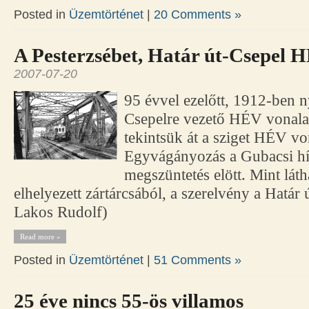
Posted in
Üzemtörténet
|
20 Comments »
A Pesterzsébet, Határ út-Csepel H
2007-07-20
95 évvel ezelőtt, 1912-ben n
Csepelre vezető HÉV vonala
tekintsük át a sziget HÉV von
Egyvágányozás a Gubacsi h
megszüntetés elött. Mint lát
elhelyezett zártárcsából, a szerelvény a Határ ú
Lakos Rudolf)
Read more »
Posted in
Üzemtörténet
|
51 Comments »
25 éve nincs 55-ös villamos