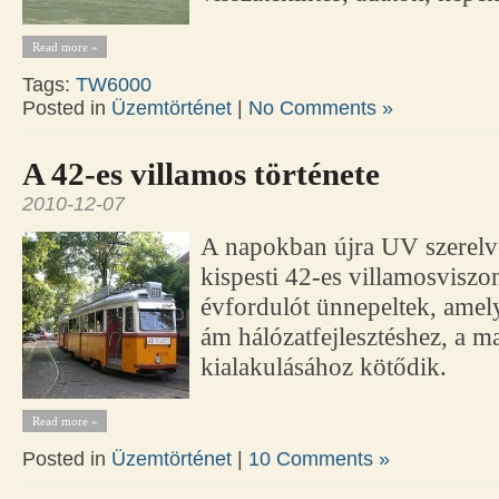
Read more »
Tags:
TW6000
Posted in
Üzemtörténet
|
No Comments »
A 42-es villamos története
2010-12-07
A napokban újra UV szerelv
kispesti 42-es villamosviszo
évfordulót ünnepeltek, ame
ám hálózatfejlesztéshez, a m
kialakulásához kötődik.
Read more »
Posted in
Üzemtörténet
|
10 Comments »