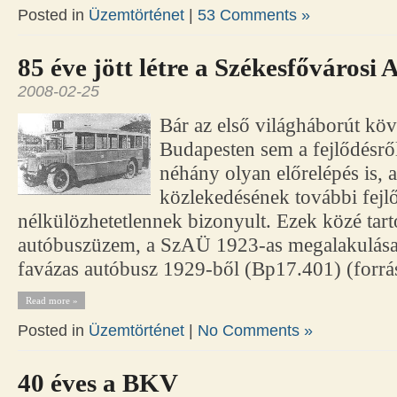
Posted in
Üzemtörténet
|
53 Comments »
85 éve jött létre a Székesfőváros
2008-02-25
Bár az első világháborút kö
Budapesten sem a fejlődésről
néhány olyan előrelépés is, 
közlekedésének további fejl
nélkülözhetetlennek bizonyult. Ezek közé tart
autóbuszüzem, a SzAÜ 1923-as megalakulá
favázas autóbusz 1929-ből (Bp17.401) (forrá
Read more »
Posted in
Üzemtörténet
|
No Comments »
40 éves a BKV