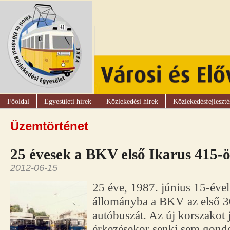
Főoldal
Egyesületi hírek
Közlekedési hírek
Közlekedésfejleszté
Üzemtörténet
25 évesek a BKV első Ikarus 415-ö
2012-06-15
25 éve, 1987. június 15-éve
állományba a BKV az első 3
autóbuszát. Az új korszakot 
érkezésekor senki sem gondo