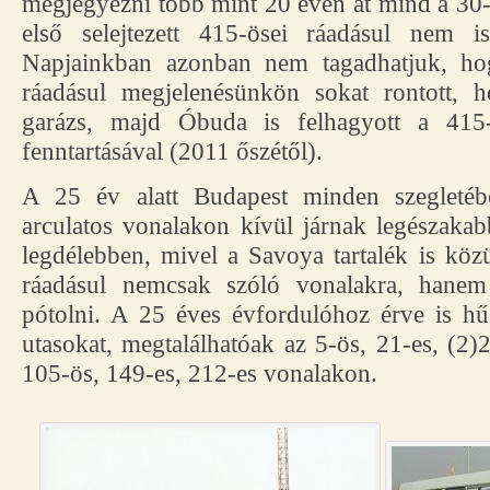
megjegyezni több mint 20 éven át mind a 30
első selejtezett 415-ösei ráadásul nem i
Napjainkban azonban nem tagadhatjuk, hog
ráadásul megjelenésünkön sokat rontott, 
garázs, majd Óbuda is felhagyott a 415
fenntartásával (2011 őszétől).
A 25 év alatt Budapest minden szegletébe 
arculatos vonalakon kívül járnak legészaka
legdélebben, mivel a Savoya tartalék is kö
ráadásul nemcsak szóló vonalakra, hanem
pótolni. A 25 éves évfordulóhoz érve is hű
utasokat, megtalálhatóak az 5-ös, 21-es, (2)
105-ös, 149-es, 212-es vonalakon.