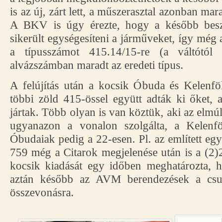
is az új, zárt lett, a műszerasztal azonban mar
A BKV is úgy érezte, hogy a később besze
sikerült egységesíteni a járműveket, így még a
a típusszámot 415.14/15-re (a váltótól
alvázszámban maradt az eredeti típus.
A felújítás után a kocsik Óbuda és Kelenfö
többi zöld 415-össel együtt adták ki őket,
jártak. Több olyan is van köztük, aki az elmúl
ugyanazon a vonalon szolgálta, a Kelenfö
Óbudaiak pedig a 22-esen. Pl. az említett 
759 még a Citarok megjelenése után is a (2)2
kocsik kiadását egy időben meghatározta,
aztán később az AVM berendezések a csu
összevonásra.