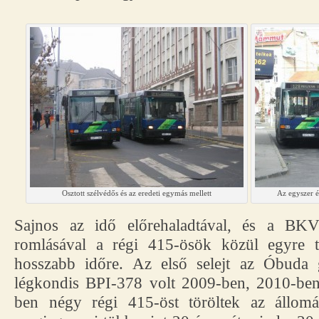
Osztott szélvédős és az eredeti egymás mellett
Az egyszer é
Sajnos az idő előrehaladtával, és a BKV
romlásával a régi 415-ösök közül egyre 
hosszabb időre. Az első selejt az Óbuda 
légkondis BPI-378 volt 2009-ben, 2010-ben
ben négy régi 415-öst töröltek az állom