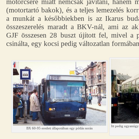
motorcsere miatt nemcsak javítani, hanem mó
(motortartó bakok), és a teljes lemezelés kor
a munkát a későbbiekben is az Ikarus buda
összeszerelés maradt a BKV-nál, ami az ak
GJF összesen 28 buszt újított fel, mivel a p
csinálta, egy kocsi pedig változatlan formába
Itt pedig ugyanúgy 
BX 60-95 eredeti állapotában egy pótlás során