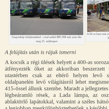
A 56-os busz már jó
Csoportkép felújítottakkal - a bal szélső BPI-368 már nem élte
S
meg 25. szülinapot
A felújítás után is rájuk ismerni
A kocsik a régi ülések helyett a 400-as soroza
átfényezték őket az akkoriban beszerzett 
utastérben csak az eltérő helyen levő s
oldalpanelén levő világításról lehet megis
415-össel állunk szembe. Maradt a jellegzete
légbeáramló rések, a Lada lámpa, az osz
ablaktörlő lapátokkal, valamint a széles hátsó
a legjobban megkülönböztethetőek a későbbi s