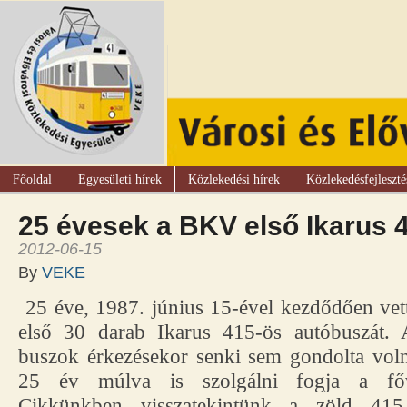
Főoldal
Egyesületi hírek
Közlekedési hírek
Közlekedésfejleszté
25 évesek a BKV első Ikarus 
2012-06-15
By
VEKE
25 éve, 1987. június 15-ével kezdődően ve
első 30 darab Ikarus 415-ös autóbuszát. 
buszok érkezésekor senki sem gondolta vo
25 év múlva is szolgálni fogja a fővá
Cikkünkben visszatekintünk a zöld 415-