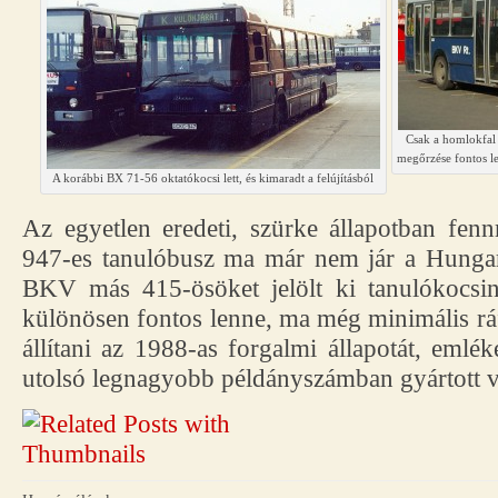
Csak a homlokfal z
megőrzése fontos le
A korábbi BX 71-56 oktatókocsi lett, és kimaradt a felújításból
Az egyetlen eredeti, szürke állapotban fe
947-es tanulóbusz ma már nem jár a Hungaro
BKV más 415-ösöket jelölt ki tanulókocsi
különösen fontos lenne, ma még minimális ráf
állítani az 1988-as forgalmi állapotát, emléke
utolsó legnagyobb példányszámban gyártott v