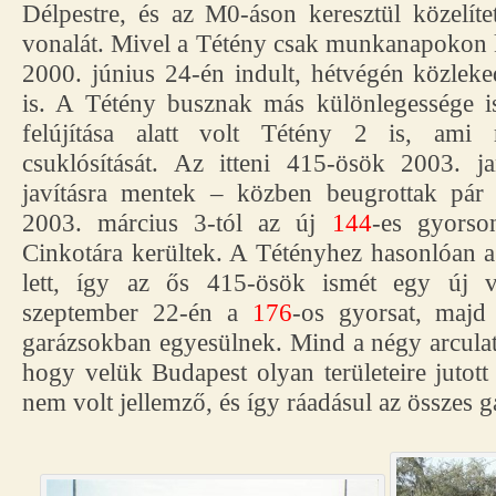
Délpestre, és az M0-áson keresztül közelít
vonalát. Mivel a Tétény csak munkanapokon kö
2000. június 24-én indult, hétvégén közlek
is. A Tétény busznak más különlegessége is
felújítása alatt volt Tétény 2 is, ami
csuklósítását. Az itteni 415-ösök 2003. ja
javításra mentek – közben beugrottak pár
2003. március 3-tól az új
144
-es gyorso
Cinkotára kerültek. A Tétényhez hasonlóan 
lett, így az ős 415-ösök ismét egy új vo
szeptember 22-én a
176
-os gyorsat, majd
garázsokban egyesülnek. Mind a négy arcula
hogy velük Budapest olyan területeire jutott
nem volt jellemző, és így ráadásul az összes ga