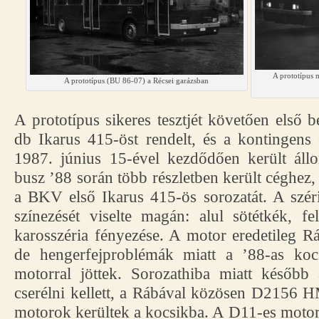
A prototípus m
A prototípus (BU 86-07) a Récsei garázsban
A prototípus sikeres tesztjét követően első
db Ikarus 415-öst rendelt, és a kontingens
1987. június 15-ével kezdődően került ál
busz ’88 során több részletben került céghez,
a BKV első Ikarus 415-ös sorozatát. A szér
színezését viselte magán: alul sötétkék, f
karosszéria fényezése. A motor eredetileg
de hengerfejproblémák miatt a ’88-as k
motorral jöttek. Sorozathiba miatt későb
cserélni kellett, a Rábával közösen D2156
motorok kerültek a kocsikba. A D11-es motoro