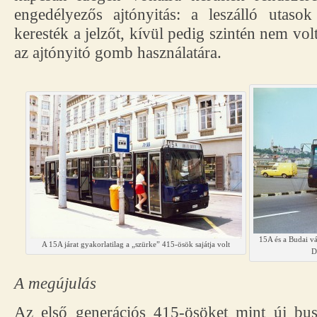
engedélyezős ajtónyitás: a leszálló utasok
keresték a jelzőt, kívül pedig szintén nem vo
az ajtónyitó gomb használatára.
15A és a Budai vá
A 15A járat gyakorlatilag a „szürke” 415-ösök sajátja volt
D
A megújulás
Az első generációs 415-ösöket mint új bus