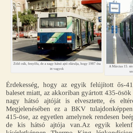
Zöld csík, fenyőfa, de a nagy hátsó ajtó elárulja, hogy 1987 óta
A Március 15. tér
itt vagyok
sz
Érdekesség, hogy az egyik felújított ős-
baleset miatt, az akkoriban gyártott 435-ösök 
nagy hátsó ajtóját is elvesztette, és el
Megjelenésében ez a BKV tulajdonképpeni 
415-öse, az egyetlen amelynek rendesen beép
de kis hátsó ajtója van.Az egyik kelen
kísérletképpen Thermo King légkondicioná