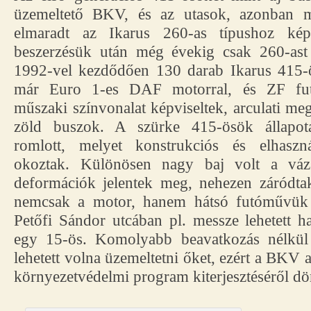
üzemeltető BKV, és az utasok, azonban 
elmaradt az Ikarus 260-as típushoz kép
beszerzésük után még évekig csak 260-ast
1992-vel kezdődően 130 darab Ikarus 415-ö
már Euro 1-es DAF motorral, és ZF fu
műszaki színvonalat képviseltek, arculati me
zöld buszok. A szürke 415-ösök állapot
romlott, melyet konstrukciós és elhaszn
okoztak. Különösen nagy baj volt a váz 
deformációk jelentek meg, nehezen záródtak
nemcsak a motor, hanem hátsó futóművük r
Petőfi Sándor utcában pl. messze lehetett ha
egy 15-ös. Komolyabb beavatkozás nélkü
lehetett volna üzemeltetni őket, ezért a BKV a
környezetvédelmi program kiterjesztéséről dön