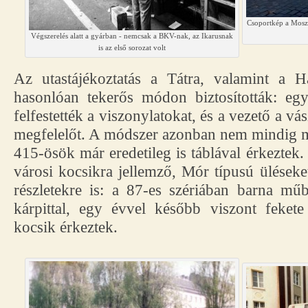
Csoportkép a Moszkv
Végszerelés alatt a gyárban - nemcsak a BKV-nak, az Ikarusnak
is az első sorozat volt
Az utastájékoztatás a Tátra, valamint a 
hasonlóan tekerős módon biztosították: e
felfestették a viszonylatokat, és a vezető a vás
megfelelőt. A módszer azonban nem mindig m
415-ösök már eredetileg is táblával érkeztek
városi kocsikra jellemző, Mór típusú üléseke
részletekre is: a 87-es szériában barna mű
kárpittal, egy évvel később viszont fekete
kocsik érkeztek.