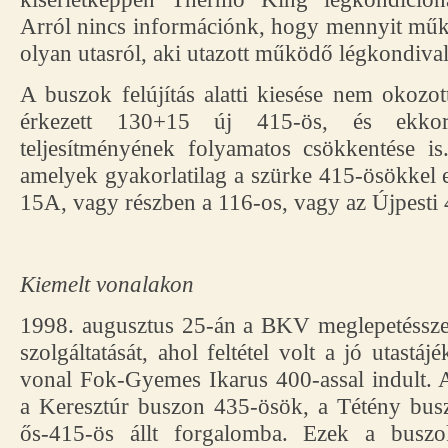
Arról nincs információnk, hogy mennyit működ
olyan utasról, aki utazott működő légkondival
A buszok felújítás alatti kiesése nem okozo
érkezett 130+15 új 415-ös, és ekko
teljesítményének folyamatos csökkentése is
amelyek gyakorlatilag a szürke 415-ösökkel e
15A, vagy részben a 116-os, vagy az Újpesti 
Kiemelt
vonalakon
1998. augusztus 25-án a BKV meglepetéssze
szolgáltatását, ahol feltétel volt a jó utastá
vonal Fok-Gyemes Ikarus 400-assal indult. 
a Keresztúr buszon 435-ösök, a Tétény busz
ős-415-ös állt forgalomba. Ezek a buszo