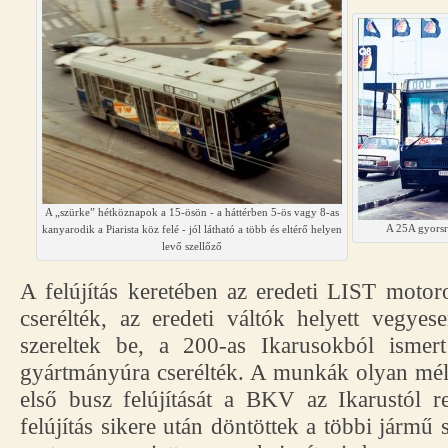
A „szürke” hétköznapok a 15-ösön - a háttérben 5-ös vagy 8-as
A 25A gyorsra
kanyarodik a Piarista köz felé - jól látható a több és eltérő helyen
levő szellőző
A felújítás keretében az eredeti LIST moto
cserélték, az eredeti váltók helyett vegye
szereltek be, a 200-as Ikarusokból ismer
gyártmányúra cserélték. A munkák olyan mél
első busz felújítását a BKV az Ikarustól r
felújítás sikere után döntöttek a többi jármű s