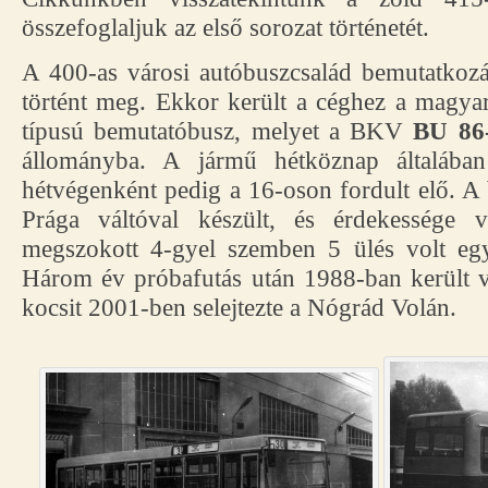
összefoglaljuk az első sorozat történetét.
A 400-as városi autóbuszcsalád bemutatko
történt meg. Ekkor került a céghez a magya
típusú bemutatóbusz, melyet a BKV
BU 86
állományba. A jármű hétköznap általáb
hétvégenként pedig a 16-oson fordult elő. A
Prága váltóval készült, és érdekessége
megszokott 4-gyel szemben 5 ülés volt egy
Három év próbafutás után 1988-ban került
kocsit 2001-ben selejtezte a Nógrád Volán.