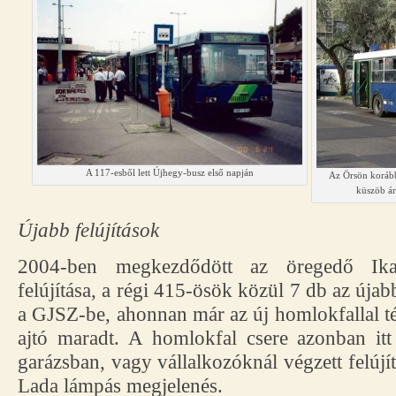
A 117-esből lett Újhegy-busz első napján
Az Örsön korább
küszöb ár
Újabb felújítások
2004-ben megkezdődött az öregedő Ika
felújítása, a régi 415-ösök közül 7 db az újab
a GJSZ-be, ahonnan már az új homlokfallal té
ajtó maradt. A homlokfal csere azonban itt
garázsban, vagy vállalkozóknál végzett felújí
Lada lámpás megjelenés.