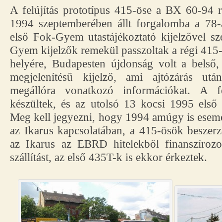
A felújítás prototípus 415-öse a BX 60-94 
1994 szeptemberében állt forgalomba a 78
első Fok-Gyem utastájékoztató kijelzővel sz
Gyem kijelzők remekül passzoltak a régi 415-
helyére, Budapesten újdonság volt a belső,
megjelenítésű kijelző, ami ajtózárás utá
megállóra vonatkozó információkat. A fe
készültek, és az utolsó 13 kocsi 1995 első 
Meg kell jegyezni, hogy 1994 amúgy is esem
az Ikarus kapcsolatában, a 415-ösök beszerz
az Ikarus az EBRD hitelekből finanszíroz
szállítást, az első 435T-k is ekkor érkeztek.