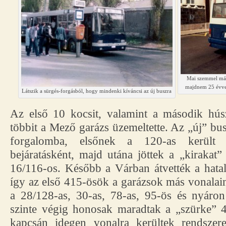
Mai szemmel már 
majdnem 25 évvel
Látszik a sürgés-forgásból, hogy mindenki kíváncsi az új buszra
Az első 10 kocsit, valamint a második hús
többit a Mező garázs üzemeltette. Az „új” bu
forgalomba, elsőnek a 120-as került ki
bejáratásként, majd utána jöttek a „kirakat
16/116-os. Később a Várban átvették a hata
így az első 415-ösök a garázsok más vonalain
a 28/128-as, 30-as, 78-as, 95-ös és nyáro
szinte végig honosak maradtak a „szürke” 
kapcsán idegen vonalra kerültek rendszer