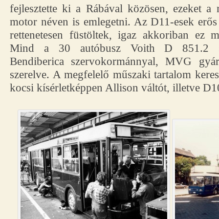
fejlesztette ki a Rábával közösen, ezeket 
motor néven is emlegetni. Az D11-esek erős
rettenetesen füstöltek, igaz akkoriban ez
Mind a 30 autóbusz Voith D 851.2 se
Bendiberica szervokormánnyal, MVG gyár
szerelve. A megfelelő műszaki tartalom keres
kocsi kísérletképpen Allison váltót, illetve D