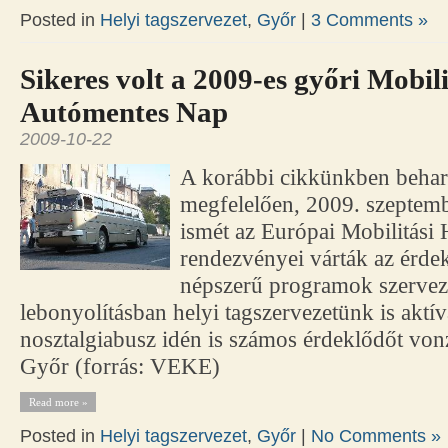
Posted in
Helyi tagszervezet
,
Győr
|
3 Comments »
Sikeres volt a 2009-es győri Mobili
Autómentes Nap
2009-10-22
A korábbi cikkünkben beha
megfelelően, 2009. szeptemb
ismét az Európai Mobilitási
rendezvényei várták az érde
népszerű programok szervez
lebonyolításban helyi tagszervezetünk is aktív
nosztalgiabusz idén is számos érdeklődőt vonz
Győr (forrás: VEKE)
Read more »
Posted in
Helyi tagszervezet
,
Győr
|
No Comments »