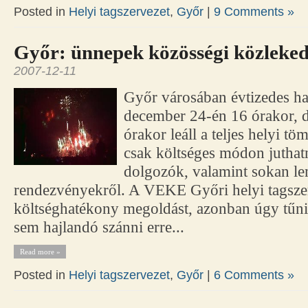
Posted in
Helyi tagszervezet
,
Győr
|
9 Comments »
Győr: ünnepek közösségi közleked
2007-12-11
Győr városában évtizedes 
december 24-én 16 órakor, 
órakor leáll a teljes helyi t
csak költséges módon juthatn
dolgozók, valamint sokan le
rendezvényekről. A VEKE Győri helyi tagszer
költséghatékony megoldást, azonban úgy tűnik,
sem hajlandó szánni erre...
Read more »
Posted in
Helyi tagszervezet
,
Győr
|
6 Comments »