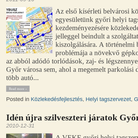
Az első kísérleti belvárosi k
egyesületünk győri helyi tag
kezdeményezésére közlekede
jelleggel beindult a szolgálta
kiszolgálására. A történelmi
problémája a növekvő gépko
az abból adódó torlódások, zaj- és légszennye
Győr városa sem, ahol a megemelt parkolási dí
több autó...
Read more »
Posted in
Közlekedésfejlesztés
,
Helyi tagszervezet
,
G
Idén újra szilveszteri járatok Győ
2010-12-31
A VEKE győri helyi tagszer