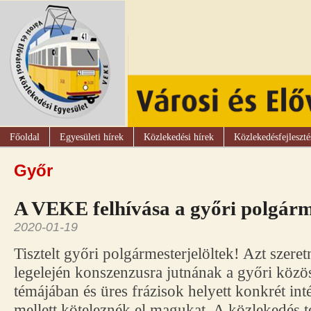
Főoldal
Egyesületi hírek
Közlekedési hírek
Közlekedésfejleszté
Győr
A VEKE felhívása a győri polgárm
2020-01-19
Tisztelt győri polgármesterjelöltek! Azt szer
legelején konszenzusra jutnának a győri közö
témájában és üres frázisok helyett konkrét in
mellett köteleznék el magukat. A közlekedés te