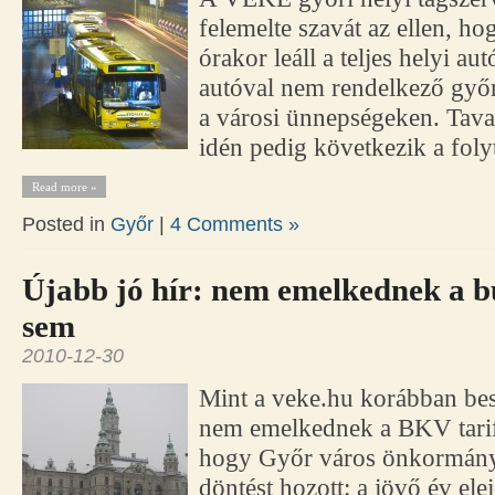
felemelte szavát az ellen, ho
órakor leáll a teljes helyi a
autóval nem rendelkező győr
a városi ünnepségeken. Taval
idén pedig következik a foly
Read more »
Posted in
Győr
|
4 Comments »
Újabb jó hír: nem emelkednek a b
sem
2010-12-30
Mint a veke.hu korábban bes
nem emelkednek a BKV tarif
hogy Győr város önkormány
döntést hozott: a jövő év el