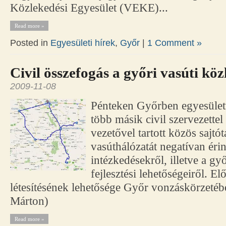
Közlekedési Egyesület (VEKE)...
Read more »
Posted in
Egyesületi hírek
,
Győr
|
1 Comment »
Civil összefogás a győri vasúti köz
2009-11-08
Pénteken Győrben egyesületü
több másik civil szervezette
vezetővel tartott közös sajtó
vasúthálózatát negatívan éri
intézkedésekről, illetve a gy
fejlesztési lehetőségeiről. E
létesítésének lehetősége Győr vonzáskörzetébe
Márton)
Read more »