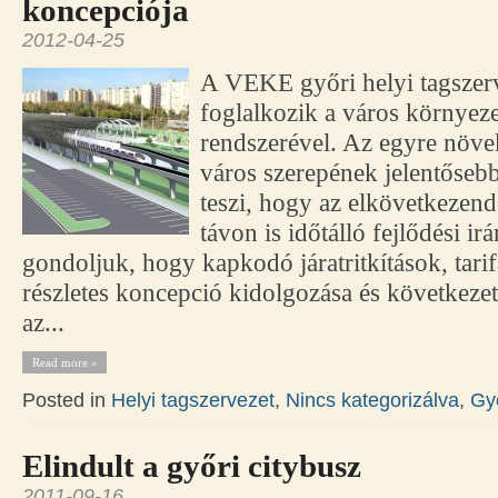
koncepciója
2012-04-25
A VEKE győri helyi tagszerv
foglalkozik a város környez
rendszerével. Az egyre növe
város szerepének jelentőseb
teszi, hogy az elkövetkezend
távon is időtálló fejlődési i
gondoljuk, hogy kapkodó járatritkítások, tari
részletes koncepció kidolgozása és következet
az...
Read more »
Posted in
Helyi tagszervezet
,
Nincs kategorizálva
,
Gy
Elindult a győri citybusz
2011-09-16