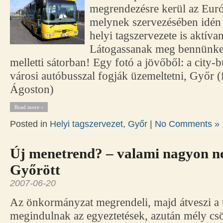
megrendezésre kerül az Euró
melynek szervezésében idén
helyi tagszervezete is aktívan
Látogassanak meg bennünke
melletti sátorban! Egy fotó a jövőből: a city-
városi autóbusszal fogják üzemeltetni, Győr (
Ágoston)
Read more »
Posted in
Helyi tagszervezet
,
Győr
|
No Comments »
Új menetrend? – valami nagyon 
Győrött
2007-06-20
Az önkormányzat megrendeli, majd átveszi a 
megindulnak az egyeztetések, azután mély csö