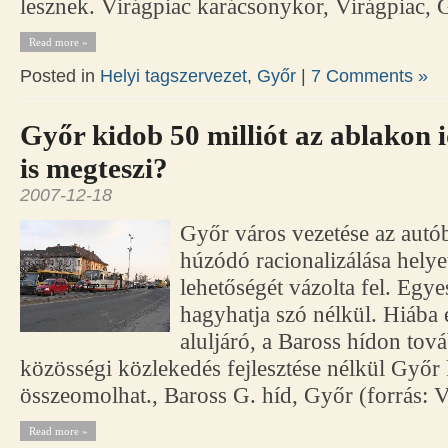
lesznek. Virágpiac karácsonykor, Virágpiac,
Read more »
Posted in
Helyi tagszervezet
,
Győr
|
7 Comments »
Győr kidob 50 milliót az ablakon 
is megteszi?
2007-12-18
Győr város vezetése az autó
húzódó racionalizálása helyet
lehetőségét vázolta fel. Egy
hagyhatja szó nélkül. Hiába
aluljáró, a Baross hídon tová
közösségi közlekedés fejlesztése nélkül Győ
összeomolhat., Baross G. híd, Győr (forrás:
Read more »