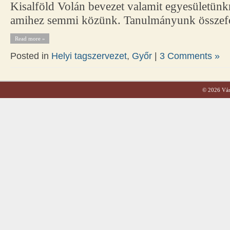
Kisalföld Volán bevezet valamit egyesületünkr
amihez semmi közünk. Tanulmányunk összefogl
Read more »
Posted in
Helyi tagszervezet
,
Győr
|
3 Comments »
© 2026 Váro