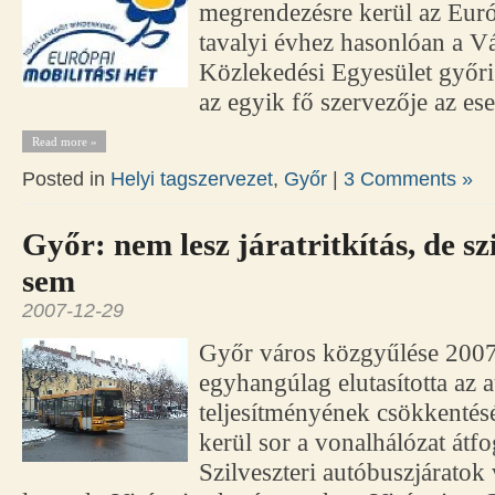
megrendezésre kerül az Euró
tavalyi évhez hasonlóan a Vá
Közlekedési Egyesület győri 
az egyik fő szervezője az e
Read more »
Posted in
Helyi tagszervezet
,
Győr
|
3 Comments »
Győr: nem lesz járatritkítás, de sz
sem
2007-12-29
Győr város közgyűlése 2007
egyhangúlag elutasította az
teljesítményének csökkenté
kerül sor a vonalhálózat átfo
Szilveszteri autóbuszjáratok