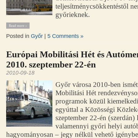
teljesítménycsökkentéstől ne
győrieknek.
Read more »
Posted in
Győr
|
5 Comments »
Európai Mobilitási Hét és Autóme
2010. szeptember 22-én
2010-09-18
Győr városa 2010-ben ismét 
Mobilitási Hét rendezvényso
programok közül kiemelked
egyúttal a Közösségi Közlek
szeptember 22-én (szerdán) 
valamennyi győri helyi autó
hagyományosan – jegy nélkül vehető igénybe.