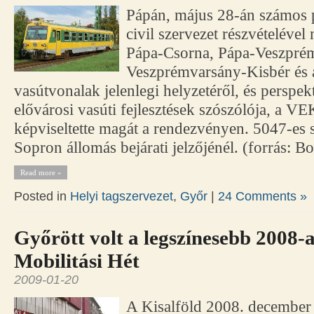
Pápán, május 28-án számos p
civil szervezet részvételével 
Pápa-Csorna, Pápa-Veszpré
Veszprémvarsány-Kisbér és
vasútvonalak jelenlegi helyzetéről, és perspekt
elővárosi vasúti fejlesztések szószólója, a VE
képviseltette magát a rendezvényen. 5047-es
Sopron állomás bejárati jelzőjénél. (forrás: B
Read more »
Posted in
Helyi tagszervezet
,
Győr
|
24 Comments »
Győrött volt a legszínesebb 2008-
Mobilitási Hét
2009-01-20
A Kisalföld 2008. december 