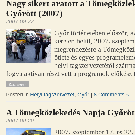
Nagy sikert aratott a Tömegközle
Győrött (2007)
2007-09-22
Győr történetében először, a
keretén belül, 2007. szeptem
megrendezésre a Tömegközl
ötlete és egyes programeleme
helyi tagszervezetétől szárm
fogva aktívan részt vett a programok előkészí
Read more »
Posted in
Helyi tagszervezet
,
Győr
|
8 Comments »
A Tömegközlekedés Napja Győrött
2007-09-20
2007. szeptember 17. és 22. 