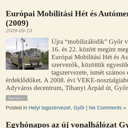
Európai Mobilitási Hét és Autóme
(2009)
2009-09-19
Újra “mobilizálódik” Győr v
16. és 22. között megint me
Európai Mobilitási Hét és A
szervezők, közöttük egyesül
tagszervezete, ismét számos 
érdeklődőket. A 2008. évi VEKE-nosztalgia
Adyváros decentrum, Tihanyi Árpád út, Győr
Read more »
Posted in
Helyi tagszervezet
,
Győr
|
No Comments »
Egyhónapos az új vonalhálózat G