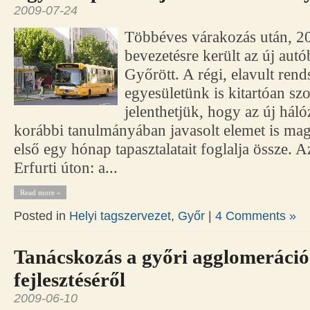
2009-07-24
Többéves várakozás után, 20
bevezetésre került az új aut
Győrött. A régi, elavult rend
egyesületünk is kitartóan s
jelenthetjük, hogy az új há
korábbi tanulmányában javasolt elemet is ma
első egy hónap tapasztalatait foglalja össze. A
Erfurti úton: a...
Read more »
Posted in
Helyi tagszervezet
,
Győr
|
4 Comments »
Tanácskozás a győri agglomeráció
fejlesztéséről
2009-06-10