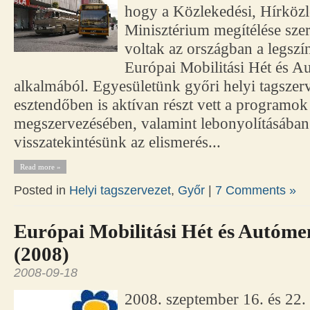
hogy a Közlekedési, Hírközl
Minisztérium megítélése sze
voltak az országban a legsz
Európai Mobilitási Hét és 
alkalmából. Egyesületünk győri helyi tagszerv
esztendőben is aktívan részt vett a programok 
megszervezésében, valamint lebonyolításában
visszatekintésünk az elismerés...
Read more »
Posted in
Helyi tagszervezet
,
Győr
|
7 Comments »
Európai Mobilitási Hét és Autóm
(2008)
2008-09-18
2008. szeptember 16. és 22. 