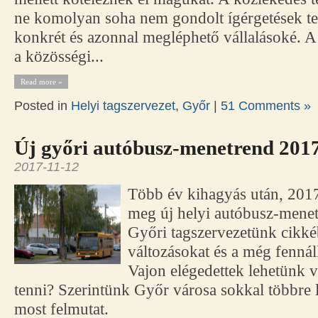
ne komolyan soha nem gondolt ígérgetések te
konkrét és azonnal megléphető vállalásoké. A
a közösségi...
Read more »
Posted in
Helyi tagszervezet
,
Győr
|
51 Comments »
Új győri autóbusz-menetrend 2017
2017-11-12
Több év kihagyás után, 2017.
meg új helyi autóbusz-mene
Győri tagszervezetünk cikkéb
változásokat és a még fennál
Vajon elégedettek lehetünk
tenni? Szerintünk Győr városa sokkal többre l
most felmutat.