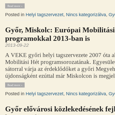
Read more »
Posted in
Helyi tagszervezet
,
Nincs kategorizálva
,
Gy
Győr, Miskolc: Európai Mobilitá
programokkal 2013-ban is
2013-09-22
A VEKE győri helyi tagszervezete 2007 óta ak
Mobilitási Hét programsorozatának. Egyesület
sátorral várja az érdeklődőket a győri Megyeh
újdonságként ezúttal már Miskolcon is megje
Read more »
Posted in
Helyi tagszervezet
,
Nincs kategorizálva
,
Gy
Győr elővárosi közlekedésének fej