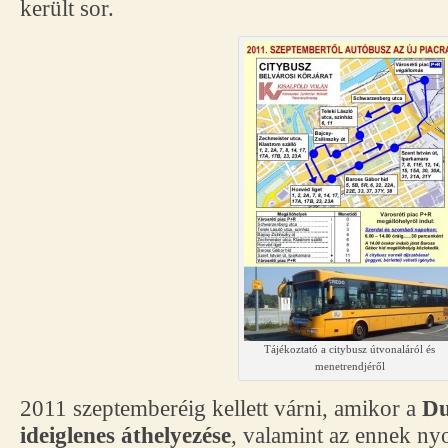
került sor.
Tájékoztató a citybusz útvonaláról és
menetrendjéről
2011 szeptemberéig kellett várni, amikor a
Du
ideiglenes áthelyezése
, valamint az ennek ny