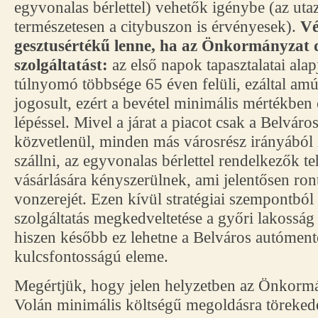
egyvonalas bérlettel) vehetők igénybe (az ut
természetesen a citybuszon is érvényesek).
Vé
gesztusértékű lenne, ha az Önkormányzat d
szolgáltatást:
az első napok tapasztalatai ala
túlnyomó többsége 65 éven felüli, ezáltal amú
jogosult, ezért a bevétel minimális mértékben
lépéssel. Mivel a járat a piacot csak a Belváro
közvetlenül, minden más városrész irányából i
szállni, az egyvonalas bérlettel rendelkezők t
vásárlására kényszerülnek, ami jelentősen ront
vonzerejét. Ezen kívül stratégiai szempontból 
szolgáltatás megkedveltetése a győri lakosság
hiszen később ez lehetne a Belváros autóment
kulcsfontosságú eleme.
Megértjük, hogy jelen helyzetben az Önkormá
Volán minimális költségű megoldásra törekedet