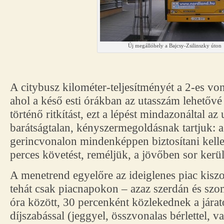
Új megállóhely a Bajcsy-Zsilinszky úton
A citybusz kilométer-teljesítményét a 2-es vona
ahol a késő esti órákban az utasszám lehetővé 
történő ritkítást, ezt a lépést mindazonáltal a
barátságtalan, kényszermegoldásnak tartjuk: 
gerincvonalon mindenképpen biztosítani kelle
perces követést, reméljük, a jövőben sor kerül
A menetrend egyelőre az ideiglenes piac kisz
tehát csak piacnapokon – azaz szerdán és szo
óra között, 30 percenként közlekednek a jára
díjszabással (jeggyel, összvonalas bérlettel, va