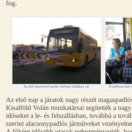
fog.
Az első menetrend szerint citybusz indulásra vár
A citybuszt már a
A
z első nap a járatok nagy részét magaspadló
Kisalföld Volán munkatársai segítették a nag
időseket a le- és felszállásban, továbbá a tov
szerint alacsonypadlós járműveket vezényelne
A főként idősebb utasok nehezményezték, ho