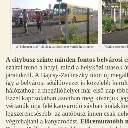
A "behajtani tilos"-táblát az autósok nem vették figyelembe
"Csak a testemen k
A citybusz szinte minden fontos belvárosi 
ezáltal mind a helyi, mind a helyközi utasok át
járatukról. A Bajcsy-Zsilinszky úton új megáll
így a belvárosi sétálóövezet is közelebb kerül
hálózathoz: a megállóhelyet már első nap több
Ezzel kapcsolatban azonban meg kívánjuk jeg
vértanúk útja felé kanyarodó sávban kialakít
legszerencsésebb: az autóbusz innen csak neh
végrehajtani a kanyarodást.
Előremutatóbb m