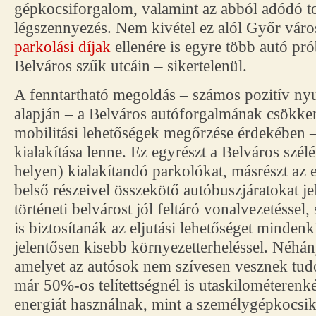
gépkocsiforgalom, valamint az abból adódó to
légszennyezés. Nem kivétel ez alól Győr váro
parkolási díjak
ellenére is egyre több autó pró
Belváros szűk utcáin – sikertelenül.
A fenntartható megoldás – számos pozitív ny
alapján – a Belváros autóforgalmának csökken
mobilitási lehetőségek megőrzése érdekében 
kialakítása lenne. Ez egyrészt a Belváros szél
helyen) kialakítandó parkolókat, másrészt az 
belső részeivel összekötő autóbuszjáratokat j
történeti belvárost jól feltáró vonalvezetéssel
is biztosítanák az eljutási lehetőséget minden
jelentősen kisebb környezetterheléssel. Néhá
amelyet az autósok nem szívesen vesznek tud
már 50%-os telítettségnél is utaskilométerenk
energiát használnak, mint a személygépkocsik