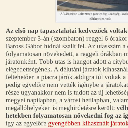
A Városrétre költöztetett piac eddig közösségi közl
elérhetetlen volt
Az első nap tapasztalatai kedvezőek voltak
szeptember 3-án (szombaton) reggel 6 órakor i
Baross Gábor hídnál szállt fel. Az utasszám a 
folyamatosan növekedett, a reggeli órákban 
járatonként. Több utas is hangot adott a citybu
elégedettségének. A délutáni járatok kihaszná
feltehetően a piacra járók addigra túl voltak a
pedig egyelőre nem vették igénybe a járatokat
része ugyanakkor nem is tudott az új lehetősé
megyei napilapban, a városi hetilapban, valami
megállóhelyeken is meghirdetésre került:
vél
hetekben folyamatosan növekedni fog az i
így az egyelőre
gyengébben kihasznált járato