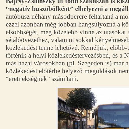
Bajcsy-Zsilinszky út több szakaszán is kiszé
“negatív buszöbölként” elhelyezni a megáll
autóbusz néhány másodpercre feltartaná a mög
ezzel azonban még jobban hangsúlyozná a kö
elsőbbségét, még közelebb vinné az utasokat a
sétálóövezethez, valamint sokkal kényelmese
közlekedést tenne lehetővé. Reméljük, előbb-
történik a helyi közlekedéstervezésben, és a 
más hazai városokban (pl. Szegeden is) már a
közlekedést előtérbe helyező megoldások ne
“eretnekségnek” számítani.