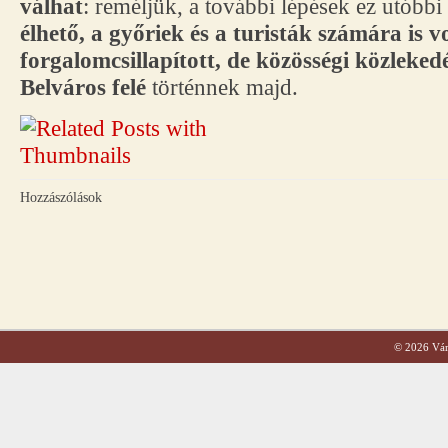
válhat
: reméljük, a további lépések ez utóbbi
élhető, a győriek és a turisták számára is v
forgalomcsillapított, de közösségi közlekedés
Belváros felé
történnek majd.
Hozzászólások
© 2026 Váro