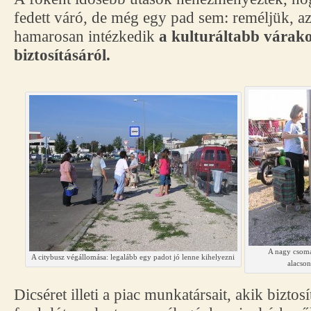
fedett váró, de még egy pad sem: reméljük, 
hamarosan intézkedik
a kulturáltabb várakoz
biztosításáról.
A nagy csoma
A citybusz végállomása: legalább egy padot jó lenne kihelyezni
alacso
Dicséret illeti a piac munkatársait, akik biztos