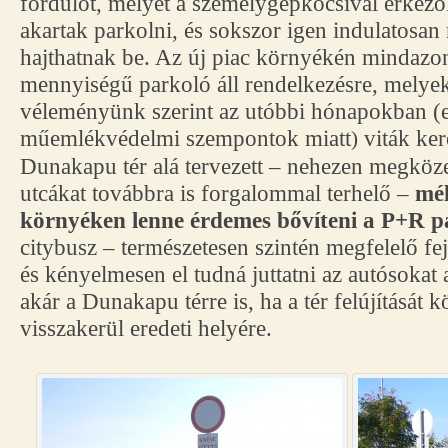
fordulót, melyet a személygépkocsival érkező
akartak parkolni, és sokszor igen indulatosan
hajthatnak be. Az új piac környékén mindazon
mennyiségű parkoló áll rendelkezésre, melyek
véleményünk szerint az utóbbi hónapokban (
műemlékvédelmi szempontok miatt
viták ker
)
Dunakapu tér alá tervezett – nehezen megközel
utcákat továbbra is forgalommal terhelő –
mél
környéken lenne érdemes bővíteni a P+R p
citybusz – természetesen szintén megfelelő fe
és kényelmesen el tudná juttatni az autósokat 
akár a Dunakapu térre is, ha a tér felújítását 
visszakerül eredeti helyére.