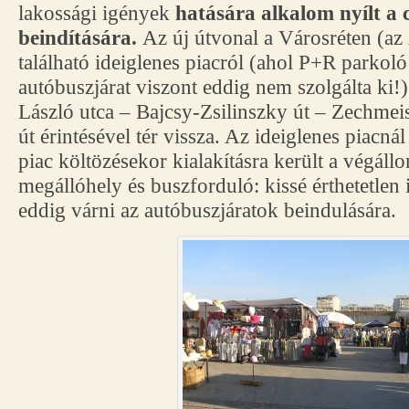
lakossági igények
hatására alkalom nyílt a 
beindítására.
Az új útvonal a Városréten (az
található ideiglenes piacról (ahol P+R parkoló 
autóbuszjárat viszont eddig nem szolgálta ki!)
László utca – Bajcsy-Zsilinszky út – Zechmeis
út érintésével tér vissza. Az ideiglenes piacná
piac költözésekor kialakításra került a végál
megállóhely és buszforduló: kissé érthetetlen i
eddig várni az autóbuszjáratok beindulására.