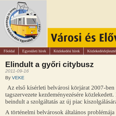
Főoldal
Egyesületi hírek
Közlekedési hírek
Közlekedésfejleszté
Elindult a győri citybusz
2011-09-16
By
VEKE
Az első kísérleti belvárosi körjárat 2007-ben
tagszervezete kezdeményezésére közlekedett. 
beindult a szolgáltatás az új piac kiszolgálásár
A történelmi belvárosok általános problémáj