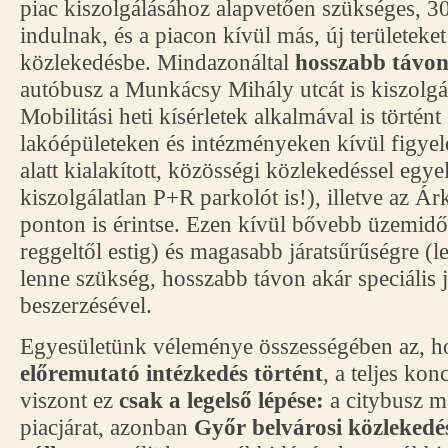
piac kiszolgálásához alapvetően szükséges, 3
indulnak, és a piacon kívül más, új területek
közlekedésbe. Mindazonáltal
hosszabb távo
autóbusz a Munkácsy Mihály utcát is kiszolgá
Mobilitási heti kísérletek alkalmával is történt 
lakóépületeken és intézményeken kívül figyel
alatt kialakított, közösségi közlekedéssel egye
kiszolgálatlan P+R parkolót is!), illetve az Ár
ponton is érintse. Ezen kívül bővebb üzemidő
reggeltől estig) és magasabb járatsűrűségre (l
lenne szükség, hosszabb távon akár speciális
beszerzésével.
Egyesületünk véleménye összességében az, 
előremutató intézkedés történt
, a teljes ko
viszont ez
csak a legelső lépése:
a citybusz m
piacjárat, azonban
Győr belvárosi közlekedé