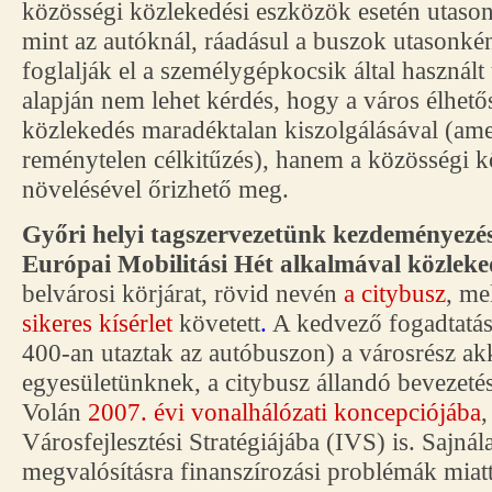
közösségi közlekedési eszközök esetén utason
mint az autóknál, ráadásul a buszok utasonké
foglalják el a személygépkocsik által használt 
alapján nem lehet kérdés, hogy a város élhet
közlekedés maradéktalan kiszolgálásával (am
reménytelen célkitűzés), hanem a közösségi 
növelésével őrizhető meg.
Győri helyi tagszervezetünk kezdeményezés
Európai Mobilitási Hét alkalmával közleked
belvárosi körjárat, rövid nevén
a citybusz
, me
sikeres kísérlet
követett
.
A kedvező fogadtatás 
400-an utaztak az autóbuszon) a városrész akk
egyesületünknek, a citybusz állandó bevezetés
Volán
2007. évi vonalhálózati koncepciójába
,
Városfejlesztési Stratégiájába (IVS) is. Sajná
megvalósításra finanszírozási problémák mia