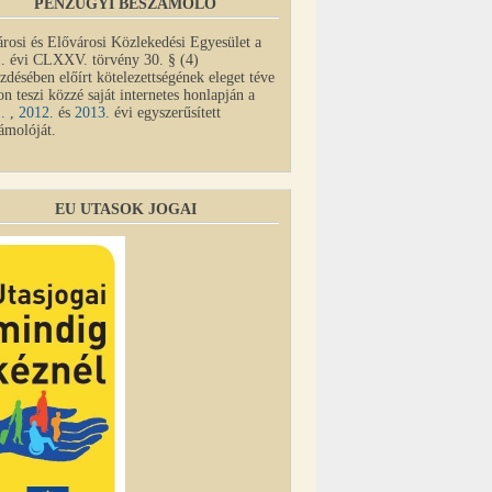
PÉNZÜGYI BESZÁMOLÓ
rosi és Elővárosi Közlekedési Egyesület a
. évi CLXXV. törvény 30. § (4)
zdésében előírt kötelezettségének eleget téve
on teszi közzé saját internetes honlapján a
1.
,
2012.
és
2013.
évi egyszerűsített
ámolóját.
EU UTASOK JOGAI