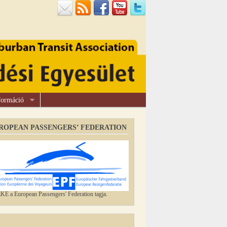
formáció
ROPEAN PASSENGERS’ FEDERATION
E a European Passengers' Federation tagja.