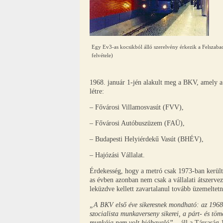
Egy Ev3-as kocsikból álló szerelvény érkezik a Felszaba
felvétele)
1968. január 1-jén alakult meg a BKV, amely a
létre:
– Fővárosi Villamosvasút (FVV),
– Fővárosi Autóbuszüzem (FAÜ),
– Budapesti Helyiérdekű Vasút (BHÉV),
– Hajózási Vállalat.
Érdekesség, hogy a metró csak 1973-ban került
as évben azonban nem csak a vállalati átszervezé
leküzdve kellett zavartalanul tovább üzemeltet
„A BKV első éve sikeresnek mondható: az 1968. év
szocialista munkaverseny sikerei, a párt- és tö
munkája nem volt hiábavaló”
– áll a Társaság 