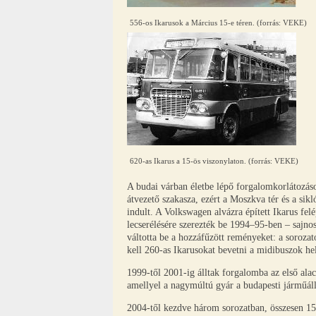
556-os Ikarusok a Március 15-e téren. (forrás: VEKE)
620-as Ikarus a 15-ös viszonylaton. (forrás: VEKE)
A budai várban életbe lépő forgalomkorlátozás
átvezető szakasza, ezért a Moszkva tér és a sikl
indult. A Volkswagen alvázra épített Ikarus fe
lecserélésére szerezték be 1994–95-ben – sajnos
váltotta be a hozzáfűzött reményeket: a soroz
kell 260-as Ikarusokat bevetni a midibuszok hel
1999-től 2001-ig álltak forgalomba az első alac
amellyel a nagymúltú gyár a budapesti járműál
2004-től kezdve három sorozatban, összesen 15