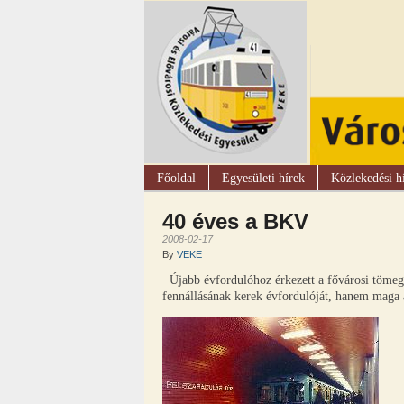
Főoldal
Egyesületi hírek
Közlekedési h
40 éves a BKV
2008-02-17
By
VEKE
Újabb évfordulóhoz érkezett a fővárosi tömeg
fennállásának kerek évfordulóját, hanem maga a 