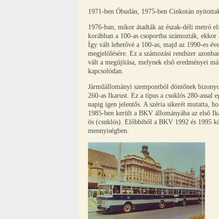
1971-ben Óbudán, 1975-ben Cinkotán nyitotta
1976-ban, mikor átadták az észak-déli metró el
korábban a 100-as csoportba számozták, ekkor a
Így vált lehetővé a 100-as, majd az 1990-es év
megjelölésére. Ez a számozási rendszer azonban 
vált a megújítása, melynek első eredményei má
kapcsolódan.
Járműállományi szempontból döntőnek bizonyul
260-as Ikarust. Ez a típus a csuklós 280-assal 
napig igen jelentős. A széria sikerét mutatta, 
1985-ben került a BKV állományába az első Ika
ös (csuklós). Előbbiből a BKV 1992 és 1995 köz
mennyiségben.