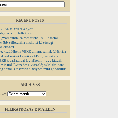
RECENT POSTS
 VEKE felhívása a győri
olgármesterjelöltekhez
j győri autóbusz-menetrend 2017 őszétől
ovább züllesztik a miskolci közösségi
özlekedést
egkezdődhet a VEKE villamosainak felújítása
zakmai mattot kapott az MVK, nem akar a
EKE javaslataival foglalkozni – úgy látszik
em is tud. Évtizedes a visszalépés Miskolcon:
ég annál is rosszabb a helyzet, mint gondoltuk
ARCHIVES
ives
FELIRATKOZÁS E-MAILBEN