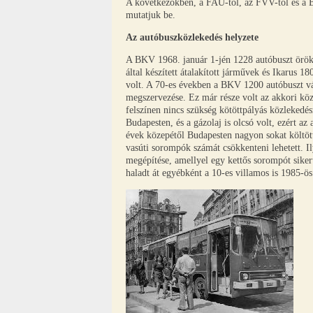
A következőkben, a FAÜ-től, az FVV-től és a 
mutatjuk be.
Az autóbuszközlekedés helyzete
A BKV 1968. január 1-jén 1228 autóbuszt örök
által készített átalakított járművek és Ikarus 1
volt. A 70-es években a BKV 1200 autóbuszt vás
megszervezése. Ez már része volt az akkori köz
felszínen nincs szükség kötöttpályás közleked
Budapesten, és a gázolaj is olcsó volt, ezért 
évek közepétől Budapesten nagyon sokat költöttek
vasúti sorompók számát csökkenteni lehetett. Il
megépítése, amellyel egy kettős sorompót siker
haladt át egyébként a 10-es villamos is 1985-ö