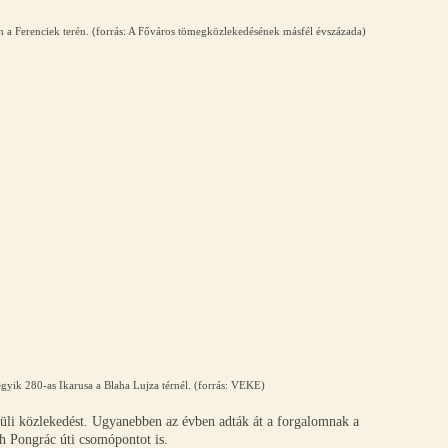
n a Ferenciek terén. (forrás: A Főváros tömegközlekedésének másfél évszázada)
 egyik 280-as Ikarusa a Blaha Lujza térnél. (forrás: VEKE)
küli közlekedést. Ugyanebben az évben adták át a forgalomnak a
óh Pongrác úti csomópontot is.