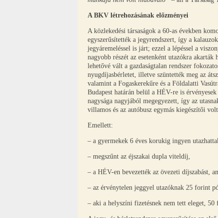
A BKV létrehozásának előzményei
A közlekedési társaságok a 60-as években komo
egyszerűsítették a jegyrendszert, így a kalauzok
jegyáremeléssel is járt; ezzel a lépéssel a viszo
nagyobb részét az esetenként utazókra akarták h
lehetővé vált a gazdaságtalan rendszer fokozato
nyugdíjasbérletet, illetve szüntették meg az át
valamint a Fogaskerekűre és a Földalatti Vasút
Budapest határán belül a HÉV-re is érvényesek v
nagysága nagyjából megegyezett, így az utasnak
villamos és az autóbusz egymás kiegészítői vol
Emellett:
– a gyermekek 6 éves korukig ingyen utazhatta
– megszűnt az éjszakai dupla viteldíj,
– a HÉV-en bevezették az övezeti díjszabást, ami
– az érvénytelen jeggyel utazóknak 25 forint pót
– aki a helyszíni fizetésnek nem tett eleget, 50 f