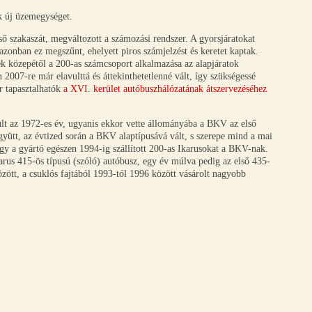
k új üzemegységet.
ső szakaszát, megváltozott a számozási rendszer. A gyorsjáratokat
zonban ez megszűnt, ehelyett piros számjelzést és keretet kaptak.
ek közepétől a 200-as számcsoport alkalmazása az alapjáratok
2007-re már elavulttá és áttekinthetetlenné vált, így szükségessé
r tapasztalhatók
a XVI. kerület autóbuszhálózatának átszervezéséhez
t az 1972-es év, ugyanis ekkor vette állományába a BKV az első
együtt, az évtized során a BKV alaptípusává vált, s szerepe mind a mai
hogy a gyártó egészen 1994-ig szállított 200-as Ikarusokat a BKV-nak.
rus 415-ös típusú (szóló) autóbusz, egy év múlva pedig az első 435-
ött, a csuklós fajtából 1993-tól 1996 között vásárolt nagyobb