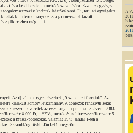
 lépés volt a BKV létrehozása felé. Az új viteldíjrendszer lehetőséget
llalat és a későbbiekben a metró összevonására. Ezzel az egységes
s forgalomszervezést kívánták lehetővé tenni. Új, területi egységekre
A Vá
2011
kítottak ki: a területirányítók és a járművezetők közötti
beke
és zajlik részben még ma is.
ezút
201
besz
eit. Az új vállalat egyes részeinek „össze kellett forrniuk”. Az
 elejére kialakult komoly létszámhiány. A dolgozók rendkívül sokat
vezetők részére bevezették az éves forgalmi juttatási rendszert 10 000
etők részére 8 000 Ft, a HÉV-, metró- és trolibuszvezetők részére 5
bevezették a műszakpótlékokat, valamint 1973. január 1-jén a
ikus létszámhiány rövid időn belül megszűnt.