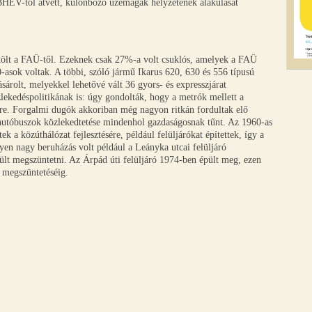
BHÉV-től átvett, különböző üzemágak helyzetének alakulását
ölt a FAÜ-től. Ezeknek csak 27%-a volt csuklós, amelyek a FAÜ
80-asok voltak. A többi, szóló jármű Ikarus 620, 630 és 556 típusú
árolt, melyekkel lehetővé vált 36 gyors- és expresszjárat
lekedéspolitikának is: úgy gondolták, hogy a metrók mellett a
ésre. Forgalmi dugók akkoriban még nagyon ritkán fordultak elő
az autóbuszok közlekedtetése mindenhol gazdaságosnak tűnt. Az 1960-as
 a közúthálózat fejlesztésére, például felüljárókat építettek, így a
yen nagy beruházás volt például a Leányka utcai felüljáró
ült megszüntetni. Az Árpád úti felüljáró 1974-ben épült meg, ezen
s megszüntetéséig.