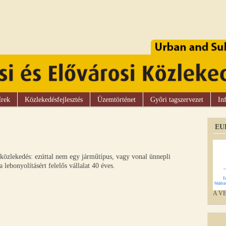
írek
Közlekedésfejlesztés
Üzemtörténet
Győri tagszervezet
In
EU
közlekedés: ezúttal nem egy járműtípus, vagy vonal ünnepli
lebonyolításért felelős vállalat 40 éves.
A VEK