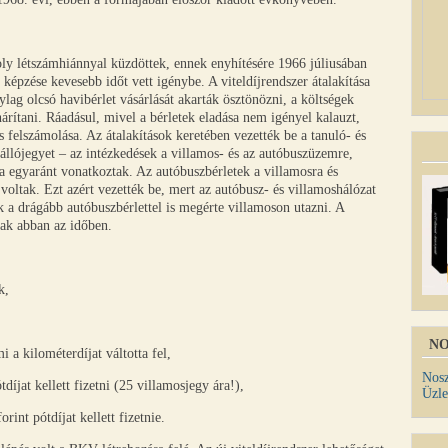
ly létszámhiánnyal küzdöttek, ennek enyhítésére 1966 júliusában
 képzése kevesebb időt vett igénybe. A viteldíjrendszer átalakítása
nylag olcsó havibérlet vásárlását akarták ösztönözni, a költségek
árítani. Ráadásul, mivel a bérletek eladása nem igényel kalauzt,
s felszámolása. Az átalakítások keretében vezették be a tanuló- és
szállójegyet – az intézkedések a villamos- és az autóbuszüzemre,
ra egyaránt vonatkoztak. Az autóbuszbérletek a villamosra és
oltak. Ezt azért vezették be, mert az autóbusz- és villamoshálózat
 a drágább autóbuszbérlettel is megérte villamoson utazni. A
tak abban az időben.
k,
NO
 a kilométerdíjat váltotta fel,
Nosz
díjat kellett fizetni (25 villamosjegy ára!),
Üzle
orint pótdíjat kellett fizetnie.