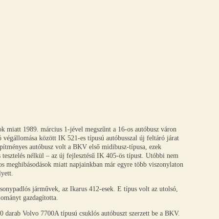
ok miatt 1989. március 1-jével megszűnt a 16-os autóbusz váron
ó végállomása között IK 521-es típusú autóbusszal új feltáró járat
lépítményes autóbusz volt a BKV első midibusz-típusa, ezek
 tesztelés nélkül – az új fejlesztésű IK 405-ös típust. Utóbbi nem
atos meghibásodások miatt napjainkban már egyre több viszonylaton
yett.
sonypadlós járművek, az Ikarus 412-esek. E típus volt az utolsó,
lományt gazdagította.
0 darab Volvo 7700A típusú csuklós autóbuszt szerzett be a BKV.