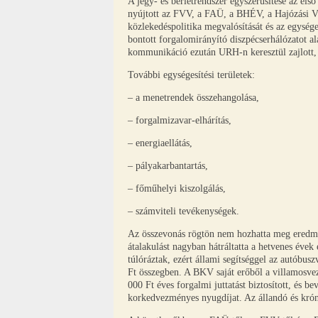
A jegy- és bérletrendszer egyszerűsítése az első
nyújtott az FVV, a FAÜ, a BHÉV, a Hajózási Vá
közlekedéspolitika megvalósítását és az egysége
bontott forgalomirányító diszpécserhálózatot ala
kommunikáció ezután URH-n keresztül zajlott, 
További egységesítési területek:
– a menetrendek összehangolása,
– forgalmizavar-elhárítás,
– energiaellátás,
– pályakarbantartás,
– főműhelyi kiszolgálás,
– számviteli tevékenységek.
Az összevonás rögtön nem hozhatta meg eredmény
átalakulást nagyban hátráltatta a hetvenes évek
túlóráztak, ezért állami segítséggel az autóbusz
Ft összegben. A BKV saját erőből a villamosvez
000 Ft éves forgalmi juttatást biztosított, és 
korkedvezményes nyugdíjat. Az állandó és krón