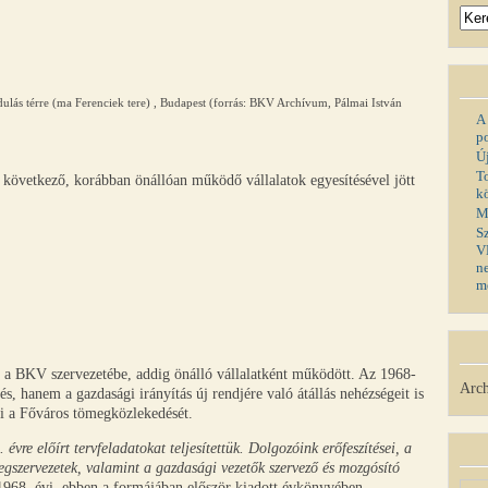
dulás térre (ma Ferenciek tere) , Budapest (forrás: BKV Archívum, Pálmai István
A
p
Ú
T
 következő, korábban önállóan működő vállalatok egyesítésével jött
k
M
S
V
n
m
 a BKV szervezetébe, addig önálló vállalatként működött. Az 1968-
Arch
s, hanem a gazdasági irányítás új rendjére való átállás nehézségeit is
ni a Főváros tömegközlekedését.
re előírt tervfeladatokat teljesítettük. Dolgozóink erőfeszítései, a
megszervezetek, valamint a gazdasági vezetők szervező és mozgósító
1968. évi, ebben a formájában először kiadott évkönyvében.