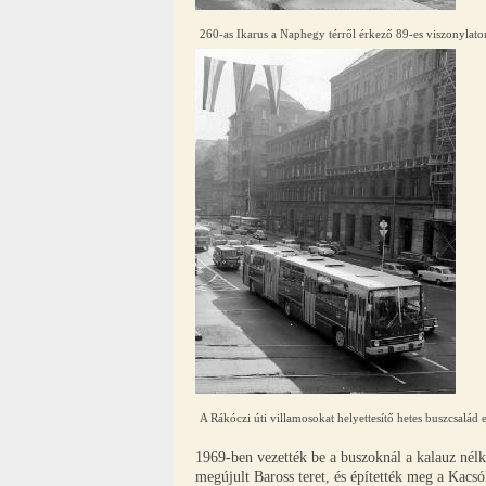
260-as Ikarus a Naphegy térről érkező 89-es viszonylato
A Rákóczi úti villamosokat helyettesítő hetes buszcsalád
1969-ben vezették be a buszoknál a kalauz nél
megújult Baross teret, és építették meg a Kacs