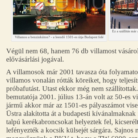
Ez a szállítás már
Villamos a benzinkúton? - a leendő 1501-es útja Budapest felé
Végül nem 68, hanem 76 db villamost vásárol
elővásárlási jogával.
A villamosok már 2001 tavasza óta folyamatos
villamos vonalán rótták köreiket, hogy teljes
próbafutást. Utast ekkor még nem szállította
bemutatója 2001. július 13-án volt az 50-es v
jármű akkor már az 1501-es pályaszámot visel
Üstra alakította át a budapesti kívánalmaknak
talpú kerékabroncsokat helyeztek fel, kicserél
lefényezték a kocsik külsejét sárgára. Sajnos 