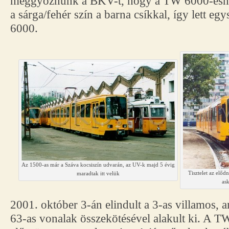
meggyőznünk a BKV-t, hogy a TW 6000-esnek
a sárga/fehér szín a barna csíkkal, így lett e
6000.
Az 1500-as már a Száva kocsiszín udvarán, az UV-k majd 5 évig
Tisztelet az elődn
maradtak itt velük
ask
2001. október 3-án elindult a 3-as villamos, 
63-as vonalak összekötésével alakult ki. A TW