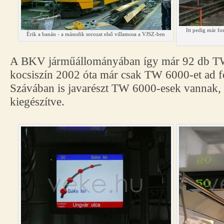
Itt pedig már fo
Érik a banán - a második sorozat első villamosa a VJSZ-ben
A BKV járműállományában így már 92 db TW 
kocsiszín 2002 óta már csak TW 6000-et ad f
Szávában is javarészt TW 6000-esek vannak,
kiegészítve.