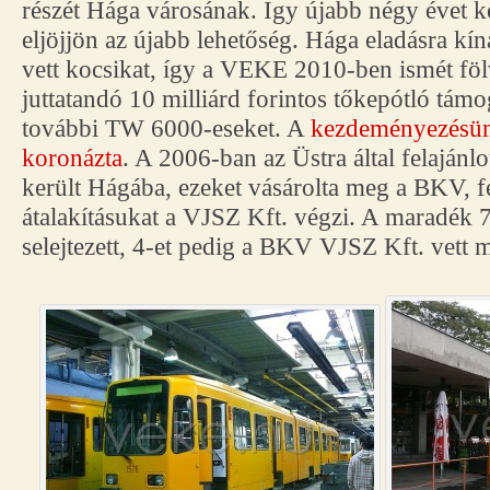
részét Hága városának. Így újabb négy évet ke
eljöjjön az újabb lehetőség. Hága eladásra kíná
vett kocsikat, így a VEKE 2010-ben ismét fö
juttatandó 10 milliárd forintos tőkepótló tám
további TW 6000-eseket. A
kezdeményezésünk
koronázta
. A 2006-ban az Üstra által felajánl
került Hágába, ezeket vásárolta meg a BKV, fe
átalakításukat a VJSZ Kft. végzi. A maradék 7
selejtezett, 4-et pedig a BKV VJSZ Kft. vett 