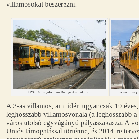
villamosokat beszerezni.
TW6000 forgalomban Budapesten - akkor...
... és ma: ünnep
A 3-as villamos, ami idén ugyancsak 10 éves
leghosszabb villamosvonala (a leghosszabb a 6
város utolsó egyvágányú pályaszakasza. A von
Uniós támogatással történne, és 2014-re terve