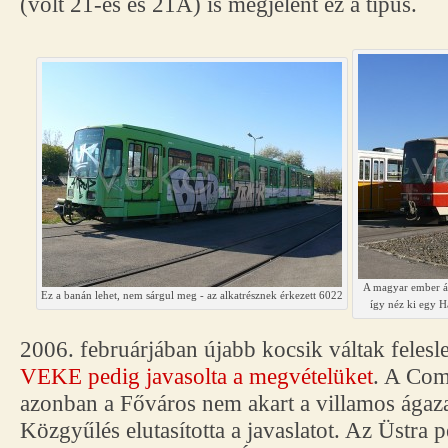
(volt 21-es és 21A) is megjelent ez a típus.
A magyar ember ál
Ez a banán lehet, nem sárgul meg - az alkatrésznek érkezett 6022
így néz ki egy H
2006. februárjában újabb kocsik váltak feles
VEKE pedig javasolta a megvételüket
. A Com
azonban a Főváros nem akart a villamos ágazat
Közgyűlés elutasította a javaslatot. Az Üstra 