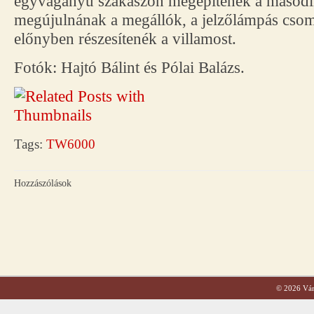
egyvágányú szakaszon megépítenék a másodi
megújulnának a megállók, a jelzőlámpás cs
előnyben részesítenék a villamost.
Fotók: Hajtó Bálint és Pólai Balázs.
Tags:
TW6000
Hozzászólások
© 2026 Váro