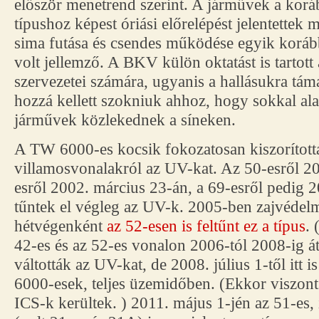
először menetrend szerint. A járművek a kor
típushoz képest óriási előrelépést jelentettek
sima futása és csendes működése egyik korább
volt jellemző. A BKV külön oktatást is tartot
szervezetei számára, ugyanis a hallásukra t
hozzá kellett szokniuk ahhoz, hogy sokkal al
járművek közlekednek a síneken.
A TW 6000-es kocsik fokozatosan kiszorították
villamosvonalakról az UV-kat. Az 50-esről 20
esről 2002. március 23-án, a 69-esről pedig 
tűntek el végleg az UV-k. 2005-ben zajvédel
hétvégenként
az 52-esen is feltűnt ez a típus
.
42-es és az 52-es vonalon 2006-tól 2008-ig á
váltották az UV-kat, de 2008. július 1-től itt
6000-esek, teljes üzemidőben. (Ekkor viszont
ICS-k kerültek. ) 2011. május 1-jén az 51-es, 