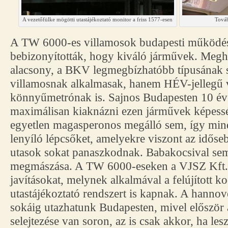
A vezetőfülke mögötti utastájékoztató monitor a friss 1577-esen
Továb
A TW 6000-es villamosok budapesti működésü
bebizonyították, hogy kiváló járművek. Megh
alacsony, a BKV legmegbízhatóbb típusának
villamosnak alkalmasak, hanem HÉV-jellegű 
könnyűmetrónak is. Sajnos Budapesten 10 év a
maximálisan kiaknázni ezen járművek képessé
egyetlen magasperonos megálló sem, így mind
lenyíló lépcsőket, amelyekre viszont az idős
utasok sokat panaszkodnak. Babakocsival se
megmászása. A TW 6000-eseken a VJSZ Kft. e
javításokat, melynek alkalmával a felújított k
utastájékoztató rendszert is kapnak. A hanno
sokáig utazhatunk Budapesten, mivel először
selejtezése van soron, az is csak akkor, ha les