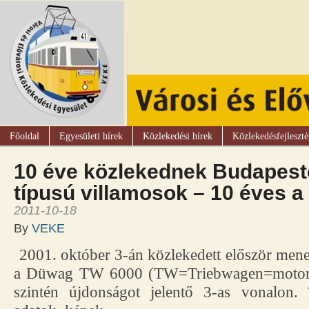
Főoldal
Egyesületi hírek
Közlekedési hírek
Közlekedésfejleszté
10 éve közlekednek Budapest
típusú villamosok – 10 éves a 
2011-10-18
By
VEKE
2001. október 3-án közlekedett először mene
a Düwag TW 6000 (TW=Triebwagen=motorko
szintén újdonságot jelentő 3-as vonalon. T