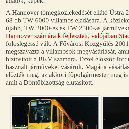
adatok, képek.
A Hannover tömegközlekedését ellátó Üstra 20
68 db TW 6000 villamos eladására. A közleke
újabb, TW 2000-es és TW 2500-as járműveket
Hannover számára kifejlesztett, valójában St
fölöslegessé vált. A Fővárosi Közgyűlés 2001
megszavazta a villamosok megvásárlását, amire
biztosított a BKV számára. Ezzel először ford
használt járműveket vásárolt. Magát a vásárlás
előzték meg, az akkori főpolgármester meg is
amit a Döntőbizottság elutasított.