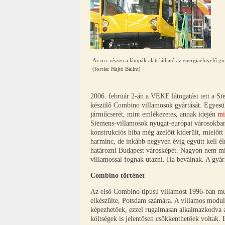
Az orr-részen a lámpák alatt látható az energiaelnyelő gu
(forrás: Hajtó Bálint)
2006. február 2-án a VEKE látogatást tett a Si
készülő Combino villamosok gyártását. Egyesül
járműcserét, mint emlékezetes, annak idején
mi
Siemens-villamosok nyugat-európai városokban 
konstrukciós hiba még azelőtt kiderült, mielőtt
harminc, de inkább negyven évig együtt kell é
határozni Budapest városképét. Nagyon nem min
villamossal fognak utazni. Ha beválnak. A gyárl
Combino történet
Az első Combino típusú villamost 1996-ban muta
elkészülte, Potsdam számára. A villamos modul
képezhetőek, ezzel rugalmasan alkalmazkodva a
költségek is jelentősen csökkenthetőek voltak. 