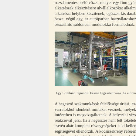
rozsdamentes acélötvözet, melyet egy finn gyá
alkatrészek elkészítésére alvállalkozókat alkal
alkatrészt helyben készítenek, egészen kis dar
össze, végül egy, az autóiparban használatosho
összeállító sablonban modulokká formálódnak.
Egy Combino fejmodul készre hegesztett váza. Az előren
A hegesztő szakmunkások felelőssége óriási, ezé
varratokból időnként mintákat vesznek, melyeke
intézetben is megvizsgáltatnak. A helyszíni viz
reakcióval jelzi, ha a hegesztés nem lett tökél
esetén akár komplett részegységeket is ki kelle
segítségével ellenőrzik. A kocsiszekrény refe