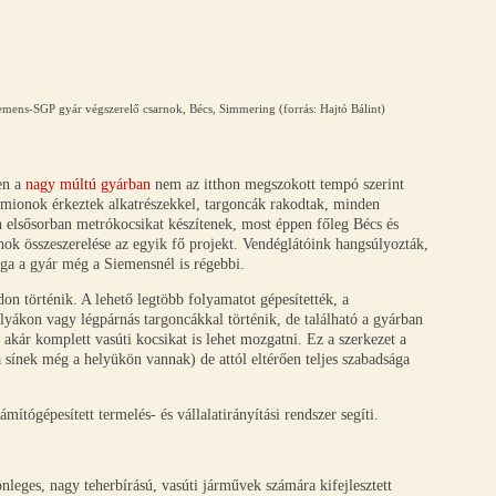
mens-SGP gyár végszerelő csarnok, Bécs, Simmering (forrás: Hajtó Bálint)
ben a
nagy múltú gyárban
nem az itthon megszokott tempó szerint
amionok érkeztek alkatrészekkel, targoncák rakodtak, minden
 elsősorban metrókocsikat készítenek, most éppen főleg Bécs és
ok összeszerelése az egyik fő projekt. Vendéglátóink hangsúlyozták,
ga a gyár még a Siemensnél is régebbi.
on történik. A lehető legtöbb folyamatot gépesítették, a
lyákon vagy légpárnás targoncákkal történik, de található a gyárban
akár komplett vasúti kocsikat is lehet mozgatni. Ez a szerkezet a
 sínek még a helyükön vannak) de attól eltérően teljes szabadsága
.
ítógépesített termelés- és vállalatirányítási rendszer segíti.
eges, nagy teherbírású, vasúti járművek számára kifejlesztett