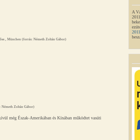
A Vá
2011
beke
ezút
201
besz
 őse., München (forrás: Németh Zoltán Gábor)
s: Németh Zoltán Gábor)
 kívül még Észak-Amerikában és Kínában működtet vasúti