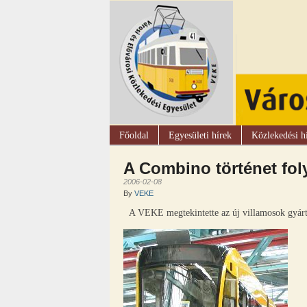
Főoldal
Egyesületi hírek
Közlekedési h
A Combino történet fol
2006-02-08
By
VEKE
A VEKE megtekintette az új villamosok gyártás