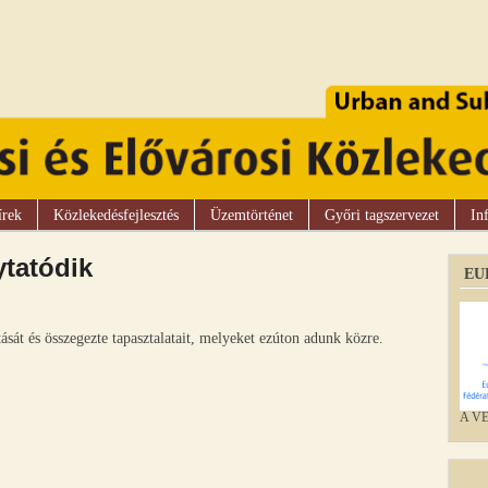
írek
Közlekedésfejlesztés
Üzemtörténet
Győri tagszervezet
In
ytatódik
EU
át és összegezte tapasztalatait, melyeket ezúton adunk közre.
A VEK