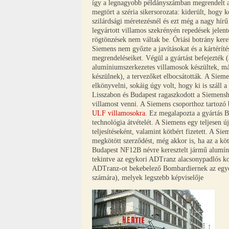
így a legnagyobb példányszámban megrendelt 
megtört a széria sikersorozata: kiderült, hogy k
szilárdsági méretezésnél és ezt még a nagy hír
legyártott villamos szekrényén repedések jele
rögtönzések nem váltak be. Óriási botrány kerek
Siemens nem győzte a javításokat és a kártéríté
megrendeléseiket. Végül a gyártást befejezték 
alumíniumszerkezetes villamosok készültek, már
készülnek), a tervezőket elbocsátották. A Sieme
elkönyvelni, sokáig úgy volt, hogy ki is száll a
Lisszabon és Budapest ragaszkodott a Siemenshe
villamost venni. A Siemens csoporthoz tartozó
ULF villamosokra
. Ez megalapozta a gyártás Bé
technológia átvételét. A Siemens egy teljesen új
teljesítéseként, valamint kötbért fizetett. A Si
megkötött szerződést, még akkor is, ha az a kö
Budapest NF12B névre keresztelt jármű alumíniu
tekintve az egykori ADTranz alacsonypadlós kon
ADTranz-ot bekebelező Bombardiernek az egyesü
számára), melyek legszebb képviselője