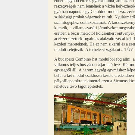
ennél nagyobb eltérés gyártási hiba, ami azért 
részegységek nem lennének a vázba helyezhetőek
gyárban naponta egy Combino-modul vázszerkeze
szilárdsági próbát végeznek rajtuk. Nyúlásmér
számítógéphez csatlakoztatnak. A kocsiszekrény
kiteszik, a villamosvasúti járművekre megszab
esetben a bécsi metrótól kölcsönkért öntvények),
acélszerkezetnek rugalmas alakváltozással kell f
kezdeti méreteknek. Ha ez nem sikerül és a szer
modult selejtezik. A terhelésvizsgálatot a TÜV-
A budapesti Combino hat modulból fog állni, a
villamos teljes hosszában átjárható lesz. Két m
egységből áll. A három egység egymáshoz képe
belül a két modul csuklószerkezete eredendően 
pályaállapotokra tekintettel ezen a Siemens kic
lehetővé tévő tagot építettek.