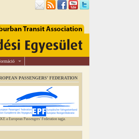
formáció
ROPEAN PASSENGERS’ FEDERATION
E a European Passengers' Federation tagja.