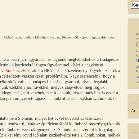
A
miütköző, alatta pedig a kihajtható csatlás., Siemens-SGP gyár végszerelde, Bécs
p
Ú
T
k
emens bécsi járműgyárában és tagjaink megtekinthették a Budapestre
M
etünk a kezdetektől fogva figyelemmel kíséri a nagykörúti
S
 voltunk az elsők
, akik a BKV-t és a közvéleményt figyelmeztették a
V
felfedezett vázszerkezeti problémáira. Nagy szerencsénk, hogy a
n
m
 elkezdték volna a budapesti kocsikat gyártani, hiszen legalább
lnünk ezekkel a járművekkel, melyek alapvetően meg fogják
degy tehát, mit veszünk és mit kapunk, hiszen unokáink is ezzel a
átogatáson szerzett tapasztalatainkról az alábbiakban számolunk be.
Arch
tta be a Siemens, melyet két évvel követett az első széria
áris rendszerű, tehát az építőelemekből különböző hosszúságú kocsik
 különböző városok igényeihez. A modul rendszerből kifolyólag a
Ez a két tény rövid idő alatt közkedveltté tette a Combinókat, melyek