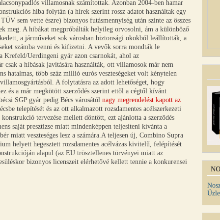
alacsonypadlós villamosnak számítottak. Azonban 2004-ben hamar
onstrukciós hiba folytán (a hírek szerint rossz adatot használtak egy
ű TÜV sem vette észre) bizonyos futásmennyiség után szinte az összes
ntek meg. A hibákat megpróbálták helyileg orvosolni, ám a különböző
edett, a járműveket sok városban biztonsági okokból leállították, a
seket számba venni és kifizetni. A vevők sorra mondták le
(a Krefeld/Uerdingeni gyár azon csarnokát, ahol az
 csak a hibásak javítására használták, ott villamosok már nem
ns hatalmas, több száz millió eurós veszteségeket volt kénytelen
 villamosgyártásból. A folytatásra az adott lehetőséget, hogy
z és a már megkötött szerződés szerint ettől a cégtől kívánt
 bécsi SGP gyár pedig Bécs városától
nagy megrendelést kapott az
csbe telepítését és az ott alkalmazott rozsdamentes acélszerkezeti
 konstrukció tervezése mellett döntött, ezt ajánlotta a szerződés
emens saját presztízse miatt mindenképpen teljesíteni kívánta a
tbér miatt veszteséges lesz a számára.A teljesen új, Combino Supra
m helyett hegesztett rozsdamentes acélvázas kivitelű, felépítését
strukcióján alapul (az EU trösztellenes törvényei miatt az
léskor bizonyos licenszeit elérhetővé kellett tennie a konkurensei
NO
Nosz
Üzle