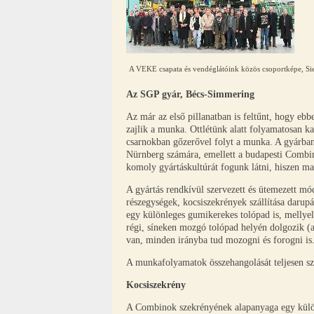
A VEKE csapata és vendéglátóink közös csoportképe, Sie
Az SGP gyár, Bécs-Simmering
Az már az első pillanatban is feltűnt, hogy eb
zajlik a munka. Ottlétünk alatt folyamatosan k
csarnokban gőzerővel folyt a munka. A gyárban
Nürnberg számára, emellett a budapesti Combin
komoly gyártáskultúrát fogunk látni, hiszen ma
A gyártás rendkívül szervezett és ütemezett mód
részegységek, kocsiszekrények szállítása darupá
egy különleges gumikerekes tolópad is, mellyel 
régi, síneken mozgó tolópad helyén dolgozik (a
van, minden irányba tud mozogni és forogni is
A munkafolyamatok összehangolását teljesen szám
Kocsiszekrény
A Combinok szekrényének alapanyaga egy különl