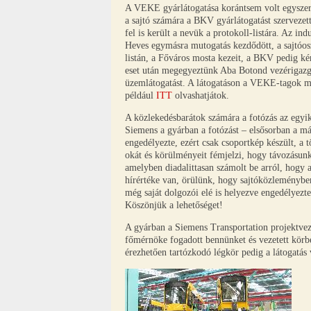
A VEKE gyárlátogatása korántsem volt egyszerű, 
a sajtó számára a BKV gyárlátogatást szervezett
fel is került a nevük a protokoll-listára. Az in
Heves egymásra mutogatás kezdődött, a sajtóosz
listán, a Főváros mosta kezeit, a BKV pedig kén
eset után megegyeztünk Aba Botond vezérigazga
üzemlátogatást. A látogatáson a VEKE-tagok me
például
ITT
olvashatjátok.
A közlekedésbarátok számára a fotózás az egyik
Siemens a gyárban a fotózást – elsősorban a 
engedélyezte, ezért csak csoportkép készült, a 
okát és körülményeit fémjelzi, hogy távozásun
amelyben diadalittasan számolt be arról, hogy
hírértéke van, örülünk, hogy sajtóközleményben
még saját dolgozói elé is helyezve engedélyezte
Köszönjük a lehetőséget!
A gyárban a Siemens Transportation projektvez
főmérnöke fogadott bennünket és vezetett körb
érezhetően tartózkodó légkör pedig a látogatás 