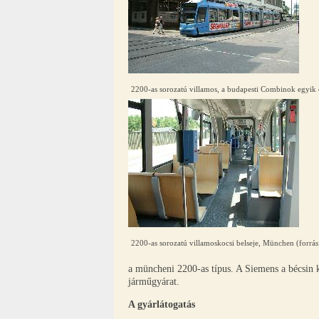
2200-as sorozatú villamos, a budapesti Combinok egyik
2200-as sorozatú villamoskocsi belseje, München (forrá
a müncheni 2200-as típus. A Siemens a bécsin
járműgyárat.
A gyárlátogatás