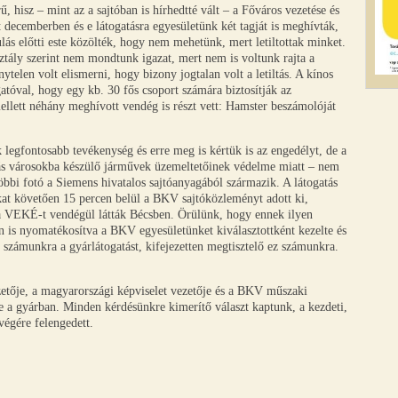
hisz – mint az a sajtóban is hírhedtté vált – a Főváros vezetése és
 decemberben és e látogatásra egyesületünk két tagját is meghívták,
dulás előtti este közölték, hogy nem mehetünk, mert letiltottak minket.
tály szerint nem mondtunk igazat, mert nem is voltunk rajta a
ytelen volt elismerni, hogy bizony jogtalan volt a letiltás. A kínos
tóval, hogy egy kb. 30 fős csoport számára biztosítják az
llett néhány meghívott vendég is részt vett: Hamster beszámolóját
 legfontosabb tevékenység és erre meg is kértük is az engedélyt, de a
más városokba készülő járművek üzemeltetőinek védelme miatt – nem
többi fotó a Siemens hivatalos sajtóanyagából származik. A látogatás
kat követően 15 percen belül a BKV sajtóközleményt adott ki,
 a VEKÉ-t vendégül látták Bécsben. Örülünk, hogy ennek ilyen
 is nyomatékosítva a BKV egyesületünket kiválasztottként kezelte és
 számunkra a gyárlátogatást, kifejezetten megtisztelő ez számunkra.
etője, a magyarországi képviselet vezetője és a BKV műszaki
e a gyárban. Minden kérdésünkre kimerítő választ kaptunk, a kezdeti,
végére felengedett.