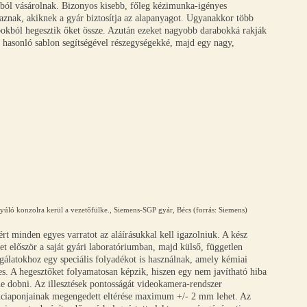
rból vásárolnak. Bizonyos kisebb, főleg kézimunka-igényes
maznak, akiknek a gyár biztosítja az alapanyagot. Ugyanakkor több
abokból hegesztik őket össze. Azután ezeket nagyobb darabokká rakják
z hasonló sablon segítségével részegységekké, majd egy nagy,
yúló konzolra kerül a vezetőfülke., Siemens-SGP gyár, Bécs (forrás: Siemens)
rt minden egyes varratot az aláírásukkal kell igazolniuk. A kész
t először a saját gyári laboratóriumban, majd külső, független
sgálatokhoz egy speciális folyadékot is használnak, amely kémiai
etes. A hegesztőket folyamatosan képzik, hiszen egy nem javítható hiba
ne dobni. Az illesztések pontosságát videokamera-rendszer
renciaponjainak megengedett eltérése maximum +/- 2 mm lehet. Az