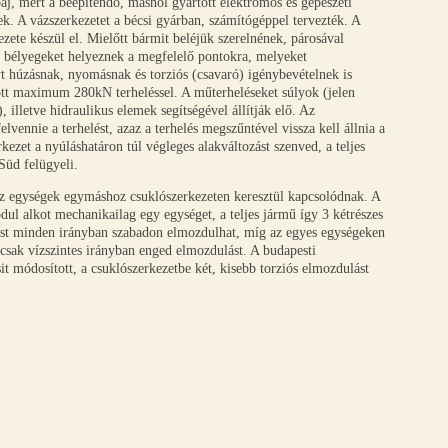
baj, mert a beépítendő, máshol gyártott elektromos és gépészeti
. A vázszerkezetet a bécsi gyárban, számítógéppel tervezték. A
te készül el. Mielőtt bármit beléjük szerelnének, párosával
ő bélyegeket helyeznek a megfelelő pontokra, melyeket
t húzásnak, nyomásnak és torziós (csavaró) igénybevételnek is
ott maximum 280kN terheléssel. A műterheléseket súlyok (jelen
 illetve hidraulikus elemek segítségével állítják elő. Az
elvennie a terhelést, azaz a terhelés megszűntével vissza kell állnia a
kezet a nyúláshatáron túl végleges alakváltozást szenved, a teljes
Süd felügyeli.
z egységek egymáshoz csuklószerkezeten keresztül kapcsolódnak. A
odul alkot mechanikailag egy egységet, a teljes jármű így 3 kétrészes
st minden irányban szabadon elmozdulhat, míg az egyes egységeken
csak vízszintes irányban enged elmozdulást. A budapesti
sit módosított, a csuklószerkezetbe két, kisebb torziós elmozdulást