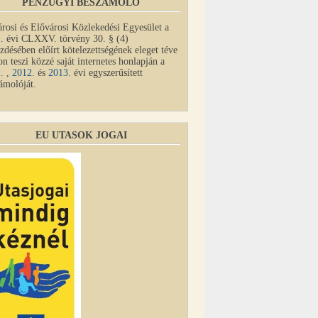
PÉNZÜGYI BESZÁMOLÓ
rosi és Elővárosi Közlekedési Egyesület a
. évi CLXXV. törvény 30. § (4)
zdésében előírt kötelezettségének eleget téve
on teszi közzé saját internetes honlapján a
1.
,
2012.
és
2013.
évi egyszerűsített
ámolóját.
EU UTASOK JOGAI