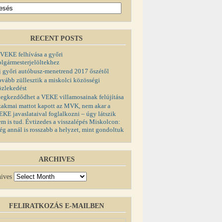
RECENT POSTS
 VEKE felhívása a győri
olgármesterjelöltekhez
j győri autóbusz-menetrend 2017 őszétől
ovább züllesztik a miskolci közösségi
özlekedést
egkezdődhet a VEKE villamosainak felújítása
zakmai mattot kapott az MVK, nem akar a
EKE javaslataival foglalkozni – úgy látszik
em is tud. Évtizedes a visszalépés Miskolcon:
ég annál is rosszabb a helyzet, mint gondoltuk
ARCHIVES
ives
FELIRATKOZÁS E-MAILBEN