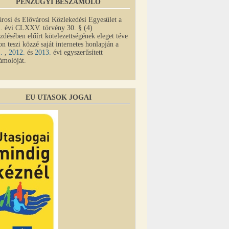
PÉNZÜGYI BESZÁMOLÓ
rosi és Elővárosi Közlekedési Egyesület a
. évi CLXXV. törvény 30. § (4)
zdésében előírt kötelezettségének eleget téve
on teszi közzé saját internetes honlapján a
1.
,
2012.
és
2013.
évi egyszerűsített
ámolóját.
EU UTASOK JOGAI