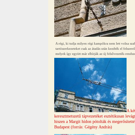
A régi, ki tudja milyen régi kampókra nem lett volna szaba
tartószerkezeteket csak az átadás után kezdték el felsze
melyek így együtt már elbírják az új felsővezeték-rendsz
A ké
keresztmetszetű tápvezetéket esztétikusan levágt
hiszen a Margit hídon pótolták és megerősítették
Budapest (forrás: Gégény András)