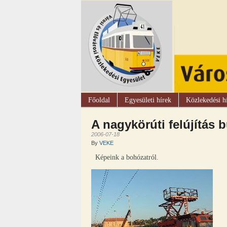
Főoldal
Egyesületi hírek
Közlekedési h
A nagykörúti felújítás 
2006-07-18
By
VEKE
Képeink a bohózatról.