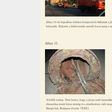
Július 15-én hajnalban érdekes kompozíciót láthattak a já
helyezték. Helyette a felsővezeték-szerelő kocsi tartja a
Július 15.
A kidőlt oszlop. Nem biztos, hogy a józan eszét használta
eltussolása miatti kínos sietség és a mindenáron való megf
Margit híd, Budapest (forrás: VEKE)