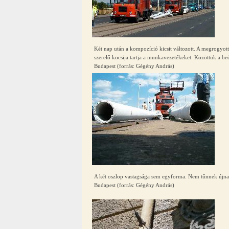
Két nap után a kompozíció kicsit változott. A megrogyott 
szerelő kocsija tartja a munkavezetékeket. Közöttük a be
Budapest (forrás: Gégény András)
A két oszlop vastagsága sem egyforma. Nem tűnnek újnak
Budapest (forrás: Gégény András)