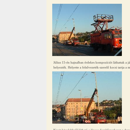
Július 15-én hajnalban érdekes kompozíciót láthattak a já
helyezték. Helyette a felsővezeték-szerelő kocsi tartja a
Kicsit közelebbről látható a láncos feszítőszerkezet a d