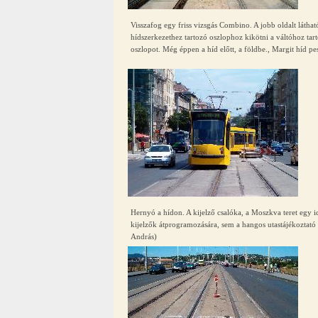
Visszafog egy friss vizsgás Combino. A jobb oldalt látható
hídszerkezethez tartozó oszlophoz kikötni a váltóhoz tart
oszlopot. Még éppen a híd előtt, a földbe., Margit híd pe
Hernyó a hídon. A kijelző csalóka, a Moszkva teret egy 
kijelzők átprogramozására, sem a hangos utastájékoztató (
András)