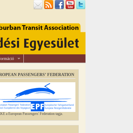
formáció
ROPEAN PASSENGERS’ FEDERATION
E a European Passengers' Federation tagja.