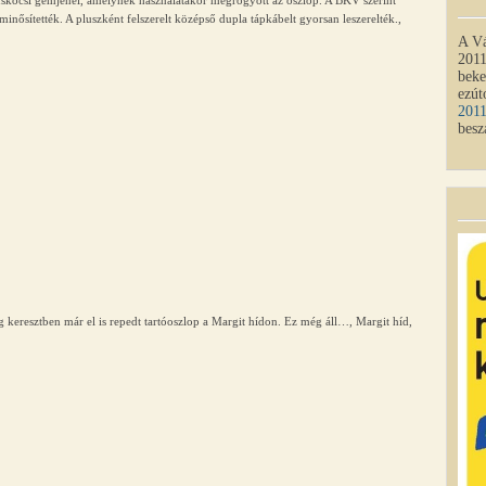
inősítették. A pluszként felszerelt középső dupla tápkábelt gyorsan leszerelték.,
A Vá
2011
beke
ezút
201
besz
leg keresztben már el is repedt tartóoszlop a Margit hídon. Ez még áll…, Margit híd,