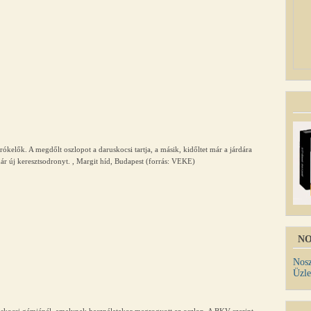
rókelők. A megdőlt oszlopot a daruskocsi tartja, a másik, kidőltet már a járdára
 már új keresztsodronyt. , Margit híd, Budapest (forrás: VEKE)
NO
Nosz
Üzle
aruskocsi gémjénél, amelynek használatakor megrogyott az oszlop. A BKV szerint