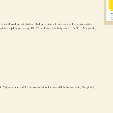
és kidőlt oszlopokat elvitték. Oszlopok híján a kivitelező cég két felsővezeték-
építésre kijelölt két oszlop. Kb. 70 cm hosszkülönbség van közöttük…, Margit híd,
. Vajon honnan valók? Biztos ezeket kell a műemlék hídra szerelni?, Margit híd,