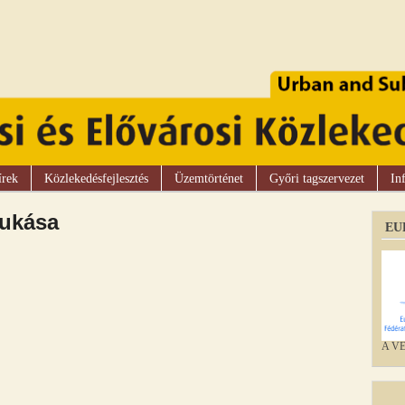
írek
Közlekedésfejlesztés
Üzemtörténet
Győri tagszervezet
In
bukása
EU
A VEK