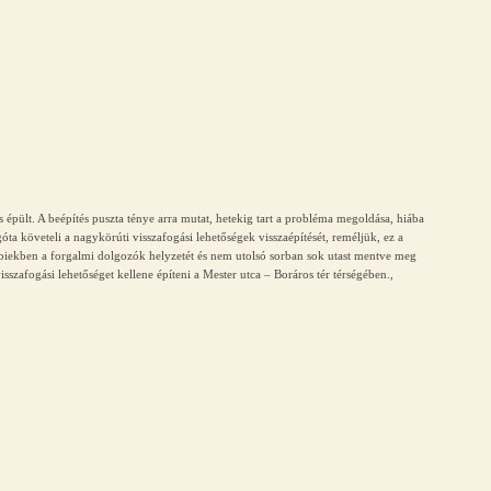
ás épült. A beépítés puszta ténye arra mutat, hetekig tart a probléma megoldása, hiába
a követeli a nagykörúti visszafogási lehetőségek visszaépítését, reméljük, ez a
iekben a forgalmi dolgozók helyzetét és nem utolsó sorban sok utast mentve meg
sszafogási lehetőséget kellene építeni a Mester utca – Boráros tér térségében.,