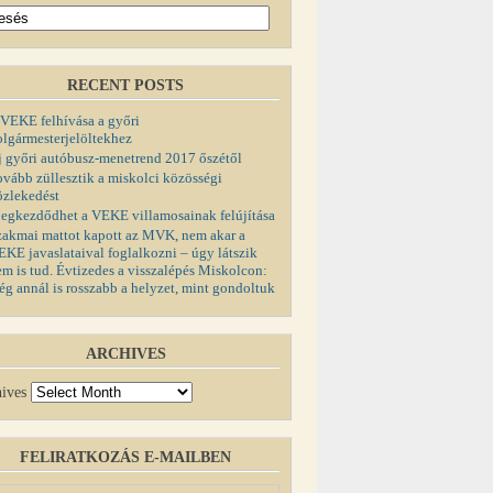
RECENT POSTS
 VEKE felhívása a győri
olgármesterjelöltekhez
j győri autóbusz-menetrend 2017 őszétől
ovább züllesztik a miskolci közösségi
özlekedést
egkezdődhet a VEKE villamosainak felújítása
zakmai mattot kapott az MVK, nem akar a
EKE javaslataival foglalkozni – úgy látszik
em is tud. Évtizedes a visszalépés Miskolcon:
ég annál is rosszabb a helyzet, mint gondoltuk
ARCHIVES
ives
FELIRATKOZÁS E-MAILBEN