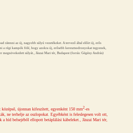
d rátenni az új, nagyobb súlyú vezetékeket. A tervező által előírt új, erős
relni a régi kampók fölé, hogy azokra új, erősebb keresztsodronyokat tegyenek,
er megnövekedett súlyát., Jászai Mari tér, Budapest (forrás: Gégény András)
2
t középső, újonnan kifeszített, egyenként 150 mm
-es
ák, ne terhelje az oszlopokat. Egyébként is feleslegesen volt ott,
 a híd belsejéből ellopott betáplálási kábeleket., Jászai Mari tér,