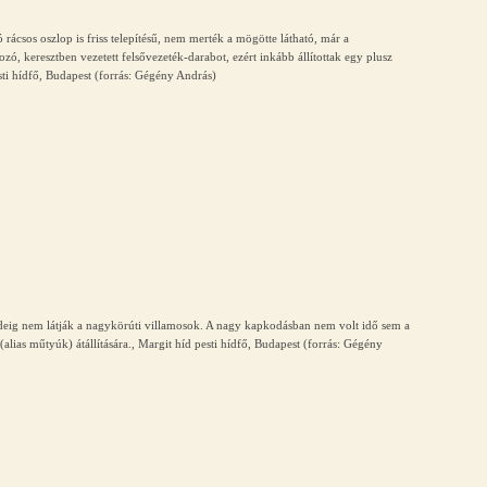
 rácsos oszlop is friss telepítésű, nem merték a mögötte látható, már a
ozó, keresztben vezetett felsővezeték-darabot, ezért inkább állítottak egy plusz
sti hídfő, Budapest (forrás: Gégény András)
ideig nem látják a nagykörúti villamosok. A nagy kapkodásban nem volt idő sem a
alias műtyúk) átállítására., Margit híd pesti hídfő, Budapest (forrás: Gégény