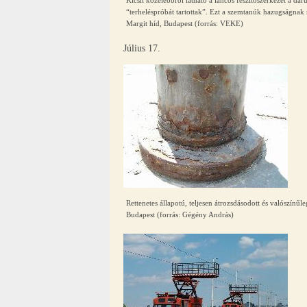
“terheléspróbát tartottak”. Ezt a szemtanúk hazugságnak m
Margit híd, Budapest (forrás: VEKE)
Július 17.
Rettenetes állapotú, teljesen átrozsdásodott és valószínű
Budapest (forrás: Gégény András)