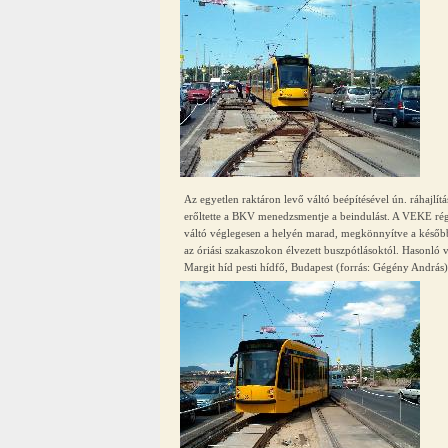
Az egyetlen raktáron levő váltó beépítésével ún. ráhajlít
erőltette a BKV menedzsmentje a beindulást. A VEKE régót
váltó véglegesen a helyén marad, megkönnyítve a később
az óriási szakaszokon élvezett buszpótlásoktól. Hasonló vi
Margit híd pesti hídfő, Budapest (forrás: Gégény András)