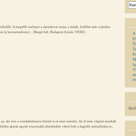
rókelők. A megdőlt oszlopot a daruskocsi tartja, a másik, kidőltet már a járdára
 már új keresztsodronyt. , Margit híd, Budapest (forrás: VEKE)
A
p
Ú
T
k
M
S
V
n
m
Arch
 az, aki erre a rozsdahalmazra bármit is rá mert szerelni. Az el nem végzett munkák
elelni akarás együtt irracionális döntésekbe viheti bele a legjobb mérnököket is.,