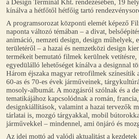
a Design Terminál Kht. rendezésében, 19 hel
kínálva a hétfőtől hétfőig tartó rendezvénysor
A programsorozat központi elemét képező Fi
naponta változó témában – a divat, belsőépité
animáció, nemzeti design, design műhelyek, e
területéről – a hazai és nemzetközi design kie
termékeit bemutató filmek kerülnek vetítésre
egyedülálló lehetőséget kínálva a designnal t
Három éjszaka magyar retrofilmek színesítik a 
60-as és 70-es évek járműveinek, tárgykultúr
mosoly-albumát. A mozgásról szólnak és a de
tematikájához kapcsolódnak a román, francia,
designkiállítások, valamint a hazai tervezők 
tárlatai is, mozgó tárgyakkal, mobil bútorokka
járművekkel – mindennel, ami önjáró és mozg
Az idei mottó ad valódi aktualitást a kezdete