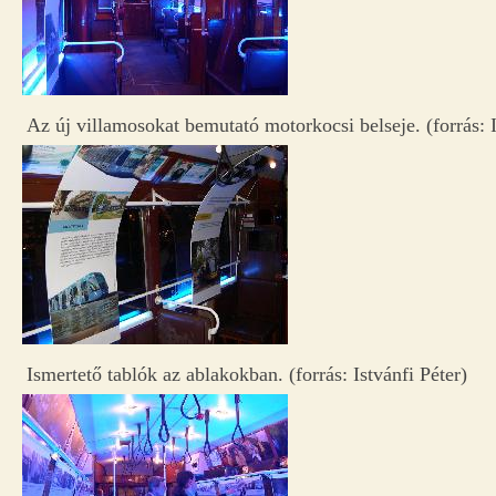
Az új villamosokat bemutató motorkocsi belseje. (forrás: I
Ismertető tablók az ablakokban. (forrás: Istvánfi Péter)