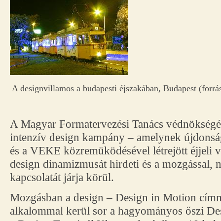
A designvillamos a budapesti éjszakában, Budapest (forrás
A Magyar Formatervezési Tanács védnökségé
intenzív design kampány – amelynek újdonsá
és a VEKE közremüködésével létrejött éjjeli vi
design dinamizmusát hirdeti és a mozgással, m
kapcsolatát járja körül.
Mozgásban a design – Design in Motion cím
alkalommal kerül sor a hagyományos őszi Des