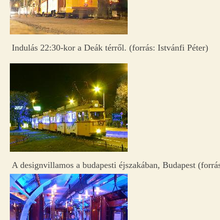
Indulás 22:30-kor a Deák térről. (forrás: Istvánfi Péter)
A designvillamos a budapesti éjszakában, Budapest (forrás