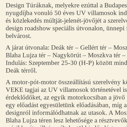
Design Túráknak, melyekre ezúttal a Budapes
nyugdíjba vonuló 50 éves UV villamosok ind
és közlekedés múltját-jelenét-jövőjét a szere
design roadshow speciális útvonalon, ünnepi f
belvárost.
A járat útvonala: Deák tér – Gellért tér – Mo
Blaha Lujza tér – Nagykörút – Moszkva tér – G
Indulás: Szeptember 25-30 (H-P) között mind
Deák térről.
A motor-pót-motor összeállítású szerelvény k
VEKE tagjai az UV villamosok történetével i
érdeklődőket, az egyik motorkocsiban a jövő 
egy előadást egyesületünk előadásában, míg 
designról informálódhatnak az utasok. A Moszk
Blaha Lujza téren lesz lehetősége a résztvevő