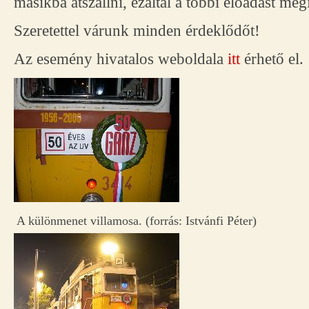
másikba átszállni, ezáltal a többi előadást meg
Szeretettel várunk minden érdeklődőt!
Az esemény hivatalos weboldala
itt
érhető el.
A különmenet villamosa. (forrás: Istvánfi Péter)