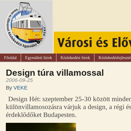
Főoldal
Egyesületi hírek
Közlekedési hírek
Közlekedésfejleszté
Design túra villamossal
2006-09-25
By
VEKE
Design Hét: szeptember 25-30 között minden
különvillamosozásra várjuk a design, a régi és
érdeklődőket Budapesten.