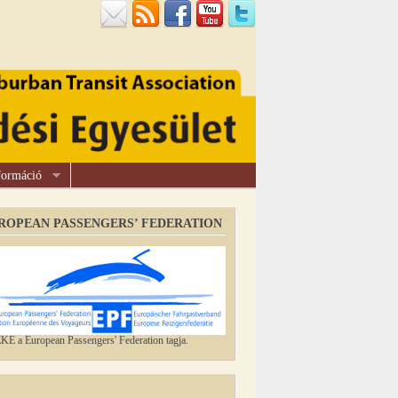
formáció
ROPEAN PASSENGERS’ FEDERATION
E a European Passengers' Federation tagja.