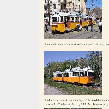
A napsütésben a villamoscsinosítás nemcsak hasznos, de él
A takarítás után a villamos különjáratként közlekedett a
tartottunk a Terebesi utcánál…, Fehér út – Terebesi utca, 