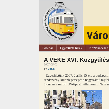
Főoldal
Egyesületi hírek
Közlekedési h
A VEKE XVI. Közgyűlé
2007-05-02
By
VEKE
Egyesületünk 2007. április 15-én, a budapest
rendezvény különlegességét a nagyszámú tagfelv
újonnan vásárolt UV-típusú villamosait. Nem m