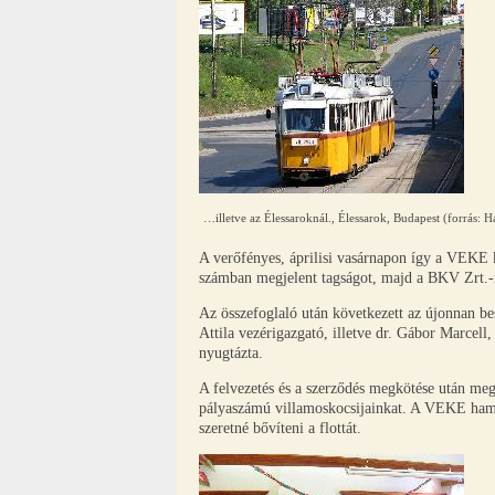
…illetve az Élessaroknál., Élessarok, Budapest (forrás: Ha
A verőfényes, áprilisi vasárnapon így a VEKE 
számban megjelent tagságot, majd a BKV Zrt.-n b
Az összefoglaló után következett az újonnan bes
Attila vezérigazgató, illetve dr. Gábor Marcell
nyugtázta.
A felvezetés és a szerződés megkötése után meg
pályaszámú villamoskocsijainkat. A VEKE hama
szeretné bővíteni a flottát.