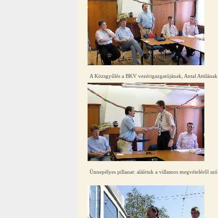
A Közsgyűlés a BKV vezérigazgatójának, Antal Attilának a
Ünnepélyes pillanat: aláírtuk a villamos megvételéről szól