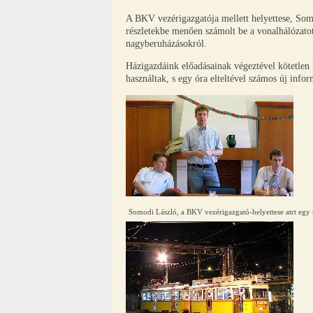
A BKV vezérigazgatója mellett helyettese, Somo
részletekbe menően számolt be a vonalhálózatot
nagyberuházásokról.
Házigazdáink előadásainak végeztével kötetlen k
használtak, s egy óra elteltével számos új info
Somodi László, a BKV vezérigazgató-helyettese atrt egy rö