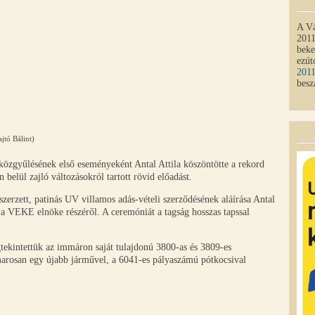
A Vá
2011
beke
ezút
201
besz
jtó Bálint)
közgyűlésének első eseményeként Antal Attila köszöntötte a rekord
elül zajló változásokról tartott rövid előadást.
zerzett, patinás UV villamos adás-vételi szerződésének aláírása Antal
, a VEKE elnöke részéről. A ceremóniát a tagság hosszas tapssal
tekintettük az immáron saját tulajdonú 3800-as és 3809-es
rosan egy újabb járművel, a 6041-es pályaszámú pótkocsival