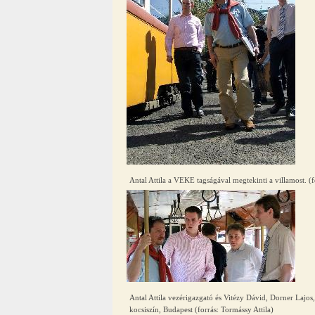
Antal Attila a VEKE tagságával megtekinti a villamost. (f
Antal Attila vezérigazgató és Vitézy Dávid, Dorner Lajo
kocsiszín, Budapest (forrás: Tormássy Attila)