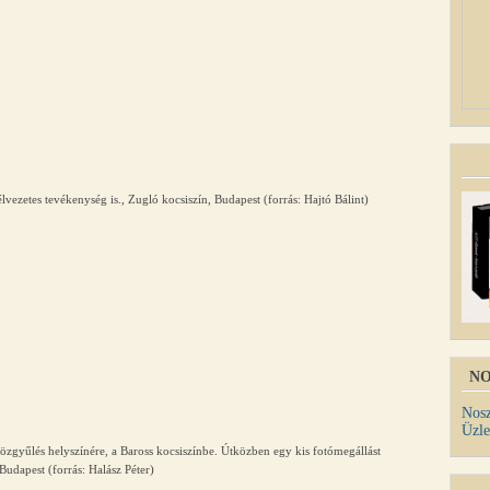
vezetes tevékenység is., Zugló kocsiszín, Budapest (forrás: Hajtó Bálint)
NO
Nosz
Üzle
 közgyűlés helyszínére, a Baross kocsiszínbe. Útközben egy kis fotómegállást
Budapest (forrás: Halász Péter)