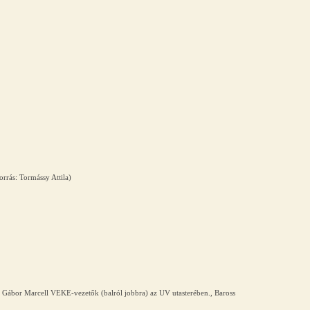
orrás: Tormássy Attila)
s, Gábor Marcell VEKE-vezetők (balról jobbra) az UV utasterében., Baross