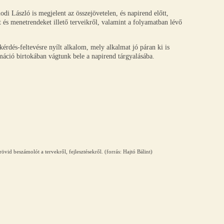
di László is megjelent az összejövetelen, és napirend előtt,
 és menetrendeket illető terveikről, valamint a folyamatban lévő
érdés-feltevésre nyílt alkalom, mely alkalmat jó páran ki is
rmáció birtokában vágtunk bele a napirend tárgyalásába.
vid beszámolót a tervekről, fejlesztésekről. (forrás: Hajtó Bálint)