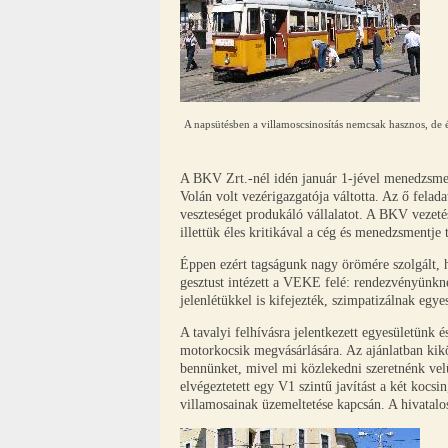
A napsütésben a villamoscsinosítás nemcsak hasznos, de él
A BKV Zrt.-nél idén január 1-jével menedzsmen
Volán volt vezérigazgatója váltotta. Az ő felada
veszteséget produkáló vállalatot. A BKV vezetés
illettük éles kritikával a cég és menedzsmentje
Éppen ezért tagságunk nagy örömére szolgált,
gesztust intézett a VEKE felé: rendezvényünknek
jelenlétükkel is kifejezték, szimpatizálnak eg
A tavalyi felhívásra jelentkezett egyesületünk 
motorkocsik megvásárlására. Az ajánlatban kik
bennünket, mivel mi közlekedni szeretnénk velü
elvégeztetett egy V1 szintű javítást a két koc
villamosainak üzemeltetése kapcsán. A hivatalos 