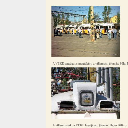
A VEKE tagsága is megtekinti a villamost. (forrás: Pólai 
A villamosunk, a VEKE logójával. (forrás: Hajtó Bálint)