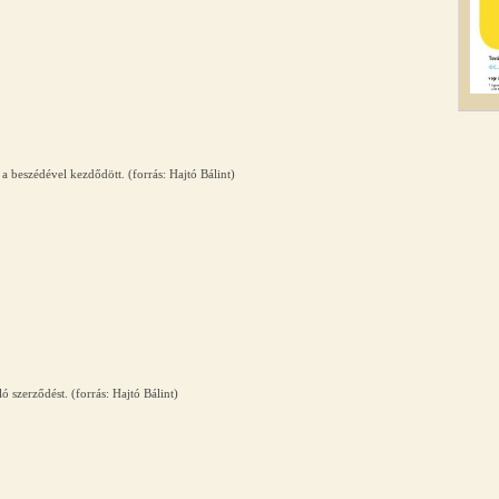
 beszédével kezdődött. (forrás: Hajtó Bálint)
ó szerződést. (forrás: Hajtó Bálint)