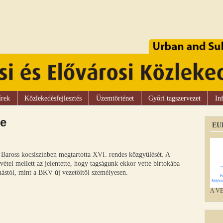
írek
Közlekedésfejlesztés
Üzemtörténet
Győri tagszervezet
In
se
EU
i Baross kocsiszínben megtartotta XVI. rendes közgyűlését. A
étel mellett az jelentette, hogy tagságunk ekkor vette birtokába
ástól, mint a BKV új vezetőitől személyesen.
A VEK