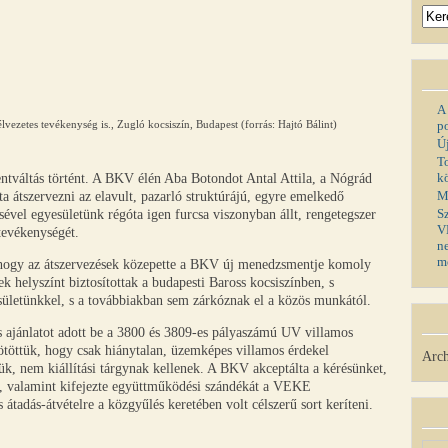
A
vezetes tevékenység is., Zugló kocsiszín, Budapest (forrás: Hajtó Bálint)
p
Ú
T
k
tváltás történt. A BKV élén Aba Botondot Antal Attila, a Nógrád
M
ta átszervezni az elavult, pazarló struktúrájú, egyre emelkedő
S
ével egyesületünk régóta igen furcsa viszonyban állt, rengetegszer
V
 tevékenységét.
n
m
 hogy az átszervezések közepette a BKV új menedzsmentje komoly
 helyszínt biztosítottak a budapesti Baross kocsiszínben, s
yesületünkkel, s a továbbiakban sem zárkóznak el a közös munkától.
és ajánlatot adott be a 3800 és 3809-es pályaszámú UV villamos
ötöttük, hogy csak hiánytalan, üzemképes villamos érdekel
Arch
k, nem kiállítási tárgynak kellenek. A BKV akceptálta a kérésünket,
sin, valamint kifejezte együttműködési szándékát a VEKE
átadás-átvételre a közgyűlés keretében volt célszerű sort keríteni.