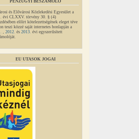
PÉNZÜGYI BESZÁMOLÓ
rosi és Elővárosi Közlekedési Egyesület a
. évi CLXXV. törvény 30. § (4)
zdésében előírt kötelezettségének eleget téve
on teszi közzé saját internetes honlapján a
1.
,
2012.
és
2013.
évi egyszerűsített
ámolóját.
EU UTASOK JOGAI