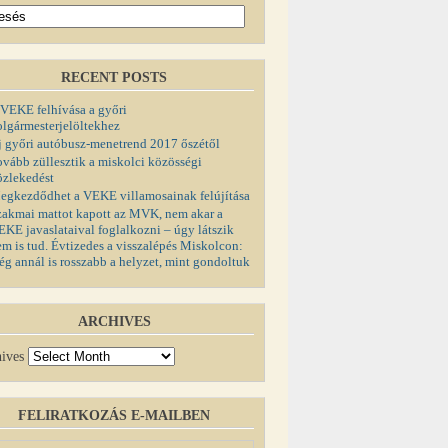
RECENT POSTS
 VEKE felhívása a győri
olgármesterjelöltekhez
j győri autóbusz-menetrend 2017 őszétől
ovább züllesztik a miskolci közösségi
özlekedést
egkezdődhet a VEKE villamosainak felújítása
zakmai mattot kapott az MVK, nem akar a
EKE javaslataival foglalkozni – úgy látszik
em is tud. Évtizedes a visszalépés Miskolcon:
ég annál is rosszabb a helyzet, mint gondoltuk
ARCHIVES
ives
FELIRATKOZÁS E-MAILBEN