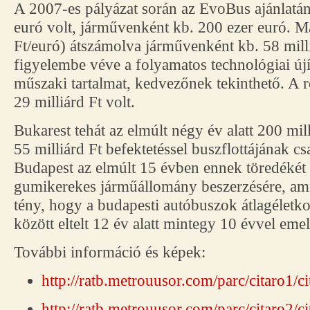
A 2007-es pályázat során az EvoBus ajánlatán
euró volt, járművenként kb. 200 ezer euró. 
Ft/euró) átszámolva járművenként kb. 58 milli
figyelembe véve a folyamatos technológiai új
műszaki tartalmat, kedvezőnek tekinthető. A r
29 milliárd Ft volt.
Bukarest tehát az elmúlt négy év alatt 200 mil
55 milliárd Ft befektetéssel buszflottájának c
Budapest az elmúlt 15 évben ennek töredékét kö
gumikerekes járműállomány beszerzésére, amit
tény, hogy a budapesti autóbuszok átlagéletk
között eltelt 12 év alatt mintegy 10 évvel emel
További információ és képek:
http://ratb.metrouusor.com/parc/citaro1/ci
http://ratb.metrouusor.com/parc/citaro2/c