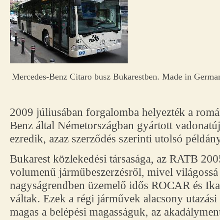
Mercedes-Benz Citaro busz Bukarestben. Made in Germany
2009 júliusában forgalomba helyezték a romá
Benz által Németországban gyártott vadonatúj
ezredik, azaz szerződés szerinti utolsó példány
Bukarest közlekedési társasága, az RATB 200
volumenű járműbeszerzésről, mivel világossá 
nagyságrendben üzemelő idős ROCAR és Ikaru
váltak. Ezek a régi járművek alacsony utazási
magas a belépési magasságuk, az akadálymente