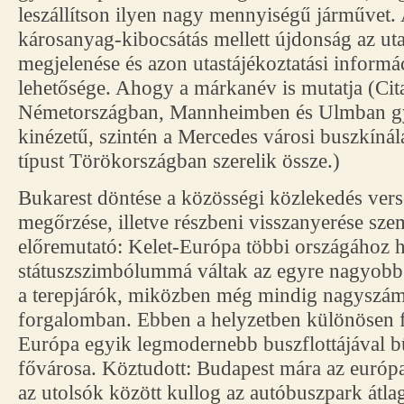
leszállítson ilyen nagy mennyiségű járművet
károsanyag-kibocsátás mellett újdonság az u
megjelenése és azon utastájékoztatási inform
lehetősége. Ahogy a márkanév is mutatja (Cit
Németországban, Mannheimben és Ulmban gyá
kinézetű, szintén a Mercedes városi buszkíná
típust Törökországban szerelik össze.)
Bukarest döntése a közösségi közlekedés ve
megőrzése, illetve részbeni visszanyerése sz
előremutató: Kelet-Európa többi országához
státuszszimbólummá váltak az egyre nagyobb
a terepjárók, miközben még mindig nagyszám
forgalomban. Ebben a helyzetben különösen 
Európa egyik legmodernebb buszflottájával 
fővárosa. Köztudott: Budapest mára az euró
az utolsók között kullog az autóbuszpark átlag