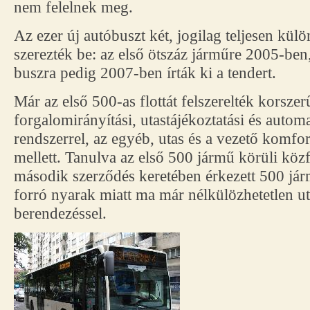
nem felelnek meg.
Az ezer új autóbuszt két, jogilag teljesen külö
szerezték be: az első ötszáz járműre 2005-be
buszra pedig 2007-ben írták ki a tendert.
Már az első 500-as flottát felszerelték korsz
forgalomirányítási, utastájékoztatási és autom
rendszerrel, az egyéb, utas és a vezető komfo
mellett. Tanulva az első 500 jármű körüli köz
második szerződés keretében érkezett 500 jár
forró nyarak miatt ma már nélkülözhetetlen ut
berendezéssel.