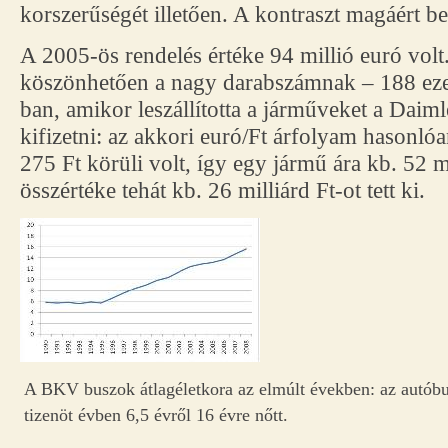
korszerűségét illetően. A kontraszt magáért be
A 2005-ös rendelés értéke 94 millió euró volt
köszönhetően a nagy darabszámnak – 188 eze
ban, amikor leszállította a járműveket a Daiml
kifizetni: az akkori euró/Ft árfolyam hasonló
275 Ft körüli volt, így egy jármű ára kb. 52 mi
összértéke tehát kb. 26 milliárd Ft-ot tett ki.
A BKV buszok átlagéletkora az elmúlt években: az autóbu
tizenöt évben 6,5 évről 16 évre nőtt.