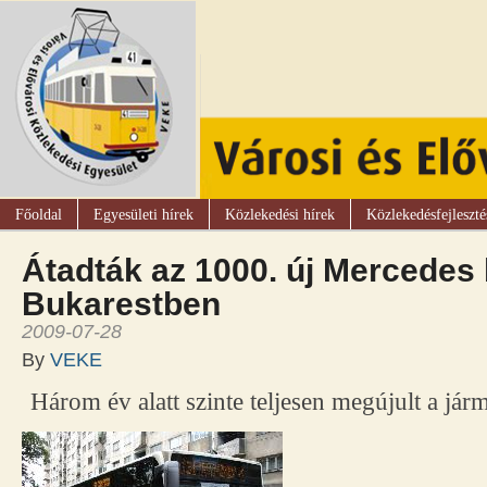
Főoldal
Egyesületi hírek
Közlekedési hírek
Közlekedésfejleszté
Átadták az 1000. új Mercedes
Bukarestben
2009-07-28
By
VEKE
Három év alatt szinte teljesen megújult a járm