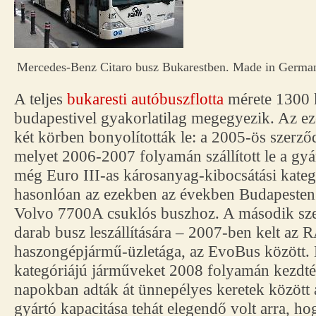
Mercedes-Benz Citaro busz Bukarestben. Made in Germany
A teljes
bukaresti autóbuszflotta
mérete 1300 k
budapestivel gyakorlatilag megegyezik. Az ez
két körben bonyolították le: a 2005-ös szerző
melyet 2006-2007 folyamán szállított le a gy
még Euro III-as károsanyag-kibocsátási kateg
hasonlóan az ezekben az években Budapesten l
Volvo 7700A csuklós buszhoz. A második sze
darab busz leszállítására – 2007-ben kelt az
haszongépjármű-üzletága, az EvoBus között. 
kategóriájú járműveket 2008 folyamán kezdték 
napokban adták át ünnepélyes keretek között 
gyártó kapacitása tehát elegendő volt arra, ho