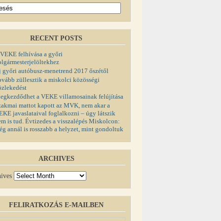
RECENT POSTS
 VEKE felhívása a győri
olgármesterjelöltekhez
j győri autóbusz-menetrend 2017 őszétől
ovább züllesztik a miskolci közösségi
özlekedést
egkezdődhet a VEKE villamosainak felújítása
zakmai mattot kapott az MVK, nem akar a
EKE javaslataival foglalkozni – úgy látszik
em is tud. Évtizedes a visszalépés Miskolcon:
ég annál is rosszabb a helyzet, mint gondoltuk
ARCHIVES
ives
FELIRATKOZÁS E-MAILBEN