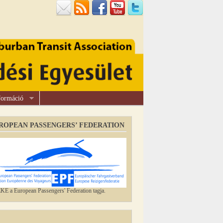
formáció
ROPEAN PASSENGERS’ FEDERATION
E a European Passengers' Federation tagja.