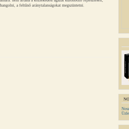
ámára: nem ártana a közlekedési ágazat különböző fejlesztéseit,
szehangolni, a feltűnő aránytalanságokat megszüntetni.
NO
Nosz
Üzle