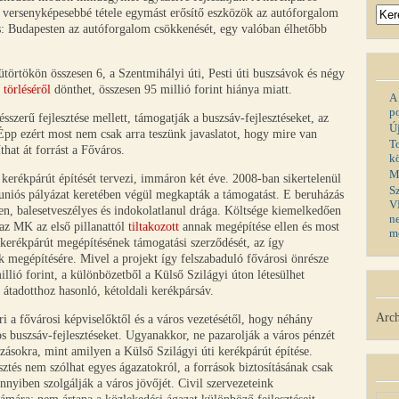
és versenyképesebbé tétele egymást erősítő eszközök az autóforgalom
s: Budapesten az autóforgalom csökkenését, egy valóban élhetőbb
törtökön összesen 6, a Szentmihályi úti, Pesti úti buszsávok és négy
s
törléséről
dönthet, összesen 95 millió forint hiánya miatt.
A
p
ésszerű fejlesztése mellett, támogatják a buszsáv-fejlesztéseket, az
Ú
Épp ezért most nem csak arra teszünk javaslatot, hogy mire van
T
hat át forrást a Főváros.
k
M
kerékpárút építését tervezi, immáron két éve. 2008-ban sikertelenül
S
 uniós pályázat keretében végül megkapták a támogatást. E beruházás
V
en, balesetveszélyes és indokolatlanul drága. Költsége kiemelkedően
n
az MK az első pillanattól
tiltakozott
annak megépítése ellen és most
m
 kerékpárút megépítésének támogatási szerződését, az így
k megépítésére. Mivel a projekt így felszabaduló fővárosi önrésze
lió forint, a különbözetből a Külső Szilágyi úton létesülhet
átadotthoz hasonló, kétoldali kerékpársáv.
Arch
 a fővárosi képviselőktől és a város vezetésétől, hogy néhány
tos buszsáv-fejlesztéseket. Ugyanakkor, ne pazarolják a város pénzét
ázásokra, mint amilyen a Külső Szilágyi úti kerékpárút építése.
ztés nem szólhat egyes ágazatokról, a források biztosításának csak
nyiben szolgálják a város jövőjét. Civil szervezeteink