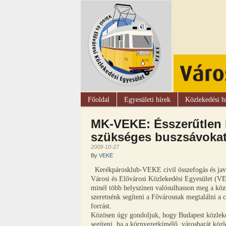
Főoldal
Egyesületi hírek
Közlekedési h
MK-VEKE: Ésszerűtlen k
szükséges buszsávoka
2009-10-27
By
VEKE
Kerékpárosklub-VEKE civil összefogás és jav
Városi és Elővárosi Közlekedési Egyesület (V
minél több helyszínen valósulhasson meg a köz
szeretnénk segíteni a Fővárosnak megtalálni a 
forrást.
Közösen úgy gondoljuk, hogy Budapest közleked
segíteni, ha a környezetkímélő, városbarát köz