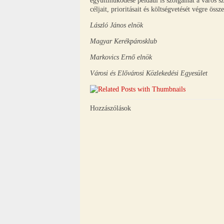
együttműködése például is szolgálhat a város sz
céljait, prioritásait és költségvetését végre ös
László János elnök
Magyar Kerékpárosklub
Markovics Ernő elnök
Városi és Elővárosi Közlekedési Egyesület
Hozzászólások