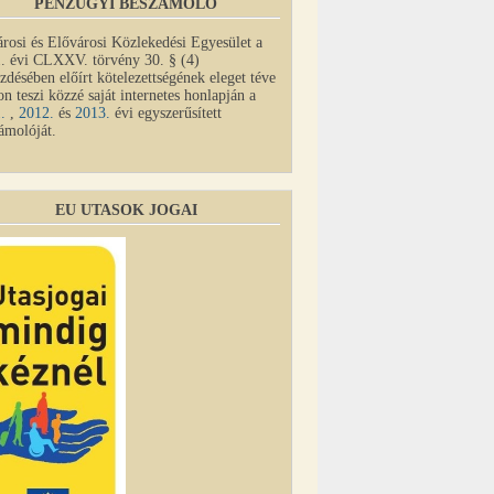
PÉNZÜGYI BESZÁMOLÓ
rosi és Elővárosi Közlekedési Egyesület a
. évi CLXXV. törvény 30. § (4)
zdésében előírt kötelezettségének eleget téve
on teszi közzé saját internetes honlapján a
1.
,
2012.
és
2013.
évi egyszerűsített
ámolóját.
EU UTASOK JOGAI