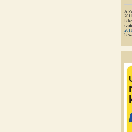
A Vá
2011
beke
ezút
201
besz