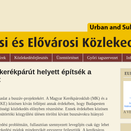
írek
Közlekedésfejlesztés
Üzemtörténet
Győri tagszervezet
In
erékpárút helyett építsék a
EU
t
aslat a buszáv-projektekért. A Magyar Kerékpárosklub (MK) és a
EKE) közösen kíván fellépni annak érdekében, hogy Budapesten
össégi közlekedés előnyben részesítése. Ennek érdekében közösen
A VEK
csütörtöki közgyűlési ülésen törölni kívánt buszsávokra hiányzó
ési problémáin, fullasztóan szennyezett levegőjén csak úgy lehet
lekedési módok mindegyikét egyszerre fejlesztjük. A kerékpáros