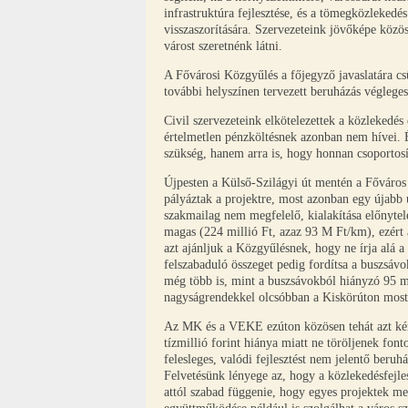
infrastruktúra fejlesztése, és a tömegközleked
visszaszorítására. Szervezeteink jövőképe közö
várost szeretnénk látni.
A Fővárosi Közgyűlés a főjegyző javaslatára csü
további helyszínen tervezett beruházás véglege
Civil szervezeteink elkötelezettek a közlekedés 
értelmetlen pénzköltésnek azonban nem hívei. 
szükség, hanem arra is, hogy honnan csoportosít
Újpesten a Külső-Szilágyi út mentén a Főváros 
pályáztak a projektre, most azonban egy újabb
szakmailag nem megfelelő, kialakítása előnytel
magas (224 millió Ft, azaz 93 M Ft/km), ezért 
azt ajánljuk a Közgyűlésnek, hogy ne írja alá a
felszabaduló összeget pedig fordítsa a buszsávo
még több is, mint a buszsávokból hiányzó 95 mil
nagyságrendekkel olcsóbban a Kiskörúton most 
Az MK és a VEKE ezúton közösen tehát azt kéri
tízmillió forint hiánya miatt ne töröljenek fon
felesleges, valódi fejlesztést nem jelentő beruh
Felvetésünk lényege az, hogy a közlekedésfejles
attól szabad függenie, hogy egyes projektek men