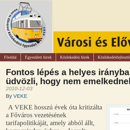
Főoldal
Egyesületi hírek
Közlekedési hírek
Közlekedésfejleszté
Fontos lépés a helyes irányb
üdvözli, hogy nem emelkednek
2010-12-03
By
VEKE
A VEKE hosszú évek óta kritizálta
a Főváros vezetésének
tarifapolitikáját, amely abból állt,