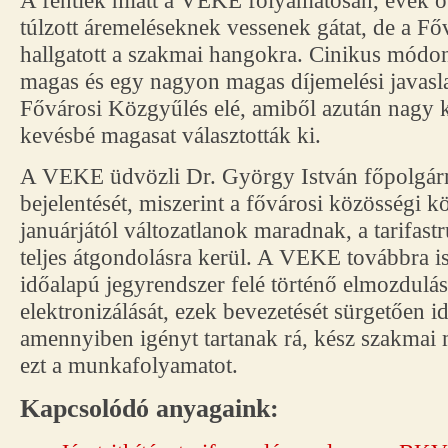
A fentiek miatt a VEKE folyamatosan, évek ó
túlzott áremeléseknek vessenek gátat, de a F
hallgatott a szakmai hangokra. Cinikus módon
magas és egy nagyon magas díjemelési javaslat
Fővárosi Közgyűlés elé, amiből azután nagy k
kevésbé magasat választották ki.
A VEKE üdvözli Dr. György István főpolgárm
bejelentését, miszerint a fővárosi közösségi k
januárjától változatlanok maradnak, a tarifas
teljes átgondolásra kerül. A VEKE továbbra i
időalapú jegyrendszer felé történő elmozdulás
elektronizálását, ezek bevezetését sürgetően id
amennyiben igényt tartanak rá, kész szakmai 
ezt a munkafolyamatot.
Kapcsolódó anyagaink: