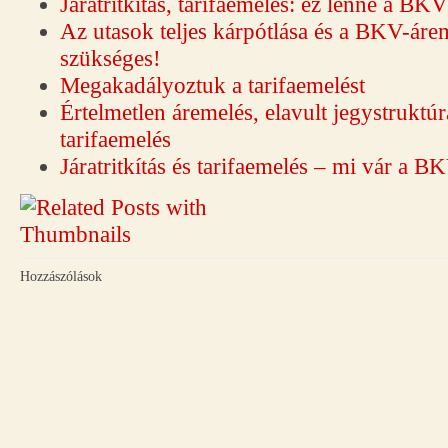
Járatritkítás, tarifaemelés: ez lenne a B
Az utasok teljes kárpótlása és a BKV-áre
szükséges!
Megakadályoztuk a tarifaemelést
Értelmetlen áremelés, elavult jegystrukt
tarifaemelés
Járatritkítás és tarifaemelés – mi vár a 
Hozzászólások