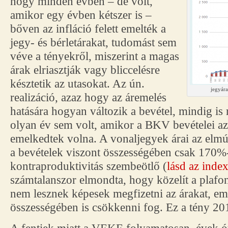
hogy minden évben – de volt,
amikor egy évben kétszer is –
bőven az infláció felett emelték a
jegy- és bérletárakat, tudomást sem
véve a tényekről, miszerint a magas
árak elriasztják vagy bliccelésre
késztetik az utasokat. Az ún.
jegyára
realizáció, azaz hogy az áremelés
hatására hogyan változik a bevétel, mindig is 
olyan év sem volt, amikor a BKV bevételei az
emelkedtek volna. A vonaljegyek árai az elmúl
a bevételek viszont összességében csak 170%-
kontraproduktivitás szembeötlő (
lásd az inde
számtalanszor elmondta, hogy közelít a plafo
nem lesznek képesek megfizetni az árakat, emi
összességében is csökkenni fog. Ez a tény 201