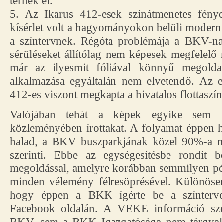
térnek el.
5. Az Ikarus 412-esek színátmenetes fény
kísérlet volt a hagyományokon belüli moderni
a színtervnek. Régóta problémája a BKV-na
sérüléseket állítólag nem képesek megfelelő
már az ilyesmit fóliával könnyű megoldan
alkalmazása egyáltalán nem elvetendő. Az e
412-es viszont megkapta a hivatalos flottaszín
Valójában tehát a képek egyike sem 
közleményében írottakat. A folyamat éppen h
halad, a BKV buszparkjának közel 90%-a m
szerinti. Ebbe az egységesítésbe rondí
megoldással, amelyre korábban semmilyen péld
minden vélemény félresöprésével. Különösen
hogy éppen a BKK ígérte be a színterve
Facebook oldalán. A VEKE információ sze
BKV, sem a BKK Igazgatósága nem tárgyalt