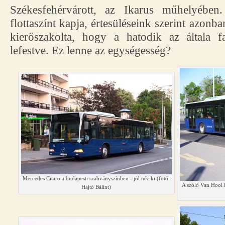
Székesfehérvárott, az Ikarus műhelyében
flottaszínt kapja, értesüléseink szerint azon
kierőszakolta, hogy a hatodik az általa fa
lefestve. Ez lenne az egységesség?
Mercedes Citaro a budapesti szabványszínben - jól néz ki (fotó:
A szóló Van Hool ko
Hajtó Bálint)