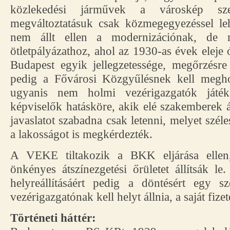
közlekedési járművek a városkép sze
megváltoztatásuk csak közmegegyezéssel l
nem állt ellen a modernizációnak, de 
ötletpályázathoz, ahol az 1930-as évek eleje ó
Budapest egyik jellegzetessége, megőrzésre
pedig a Fővárosi Közgyűlésnek kell megho
ugyanis nem holmi vezérigazgatók játék
képviselők hatásköre, akik elé szakemberek 
javaslatot szabadna csak letenni, melyet széle
a lakosságot is megkérdezték.
A VEKE tiltakozik a BKK eljárása ellen
önkényes átszínezgetési őrületet állítsák l
helyreállításáért pedig a döntésért egy 
vezérigazgatónak kell helyt állnia, a saját fizet
Történeti háttér: