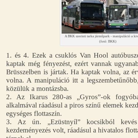
A BKK szerinti tarka járműpark - manipuláció a kiv
(fotó: BKK)
1. és 4. Ezek a csuklós Van Hool autóbus
kaptak még fényezést, ezért vannak ugyana
Brüsszelben is jártak. Ha kaptak volna, az ér
volna. A manipuláció itt a legszembetűnőbb, 
közülük a montázsba.
2. Az Ikarus 280-as „Gyros”-ok fogyóba
alkalmával ráadásul a piros színű elemek kez
egységes flottaszín.
3. Az ún. „Ezüstnyíl” kocsikból kev
kezdeményezés volt, ráadásul a hivatalos flott