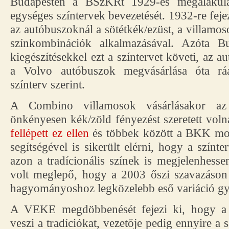
Budapesten a BSzKRt 1929-es megalakulá
egységes színtervek bevezetését. 1932-re feje
az autóbuszoknál a sötétkék/ezüst, a villamos
színkombinációk alkalmazásával. Azóta B
kiegészítésekkel ezt a színtervet követi, az 
a Volvo autóbuszok megvásárlása óta ráad
színterv szerint.
A Combino villamosok vásárlásakor a
önkényesen kék/zöld fényezést szeretett vol
fellépett ez ellen
és többek között a BKK mos
segítségével is sikerült elérni, hogy a színte
azon a tradícionális színek is megjelenhes
volt meglepő, hogy a 2003 őszi szavazáson
hagyományoshoz legközelebb eső variáció gy
A VEKE megdöbbenését fejezi ki, hogy 
veszi a tradíciókat, vezetője pedig ennyire a 