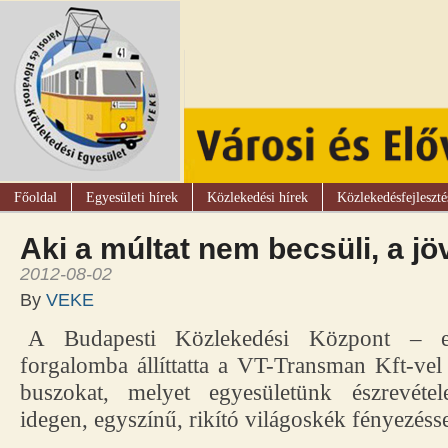
Főoldal
Egyesületi hírek
Közlekedési hírek
Közlekedésfejleszté
Aki a múltat nem becsüli, a j
2012-08-02
By
VEKE
A Budapesti Közlekedési Központ – 
forgalomba állíttatta a VT-Transman Kft-vel
buszokat, melyet egyesületünk észrevétel
idegen, egyszínű, rikító világoskék fényezéssel