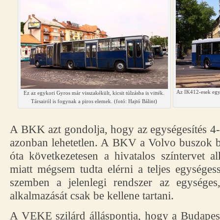
Az IK412-esek egy f
Ez az egykori Gyros már visszakékült, kicsit túlzásba is vitték.
Társairól is fogynak a piros elemek. (fotó: Hajtó Bálint)
A BKK azt gondolja, hogy az egységesítés 4-
azonban lehetetlen. A BKV a Volvo buszok b
óta következetesen a hivatalos színtervet 
miatt mégsem tudta elérni a teljes egységes
szemben a jelenlegi rendszer az egységes,
alkalmazását csak be kellene tartani.
A VEKE szilárd álláspontja, hogy a Budapes