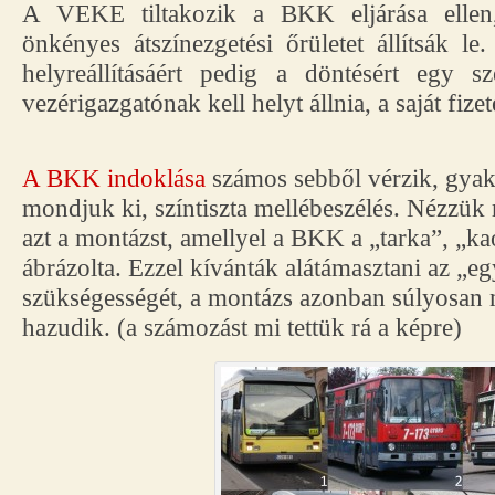
A VEKE tiltakozik a BKK eljárása ellen
önkényes átszínezgetési őrületet állítsák l
helyreállításáért pedig a döntésért egy 
vezérigazgatónak kell helyt állnia, a saját fizet
A BKK indoklása
számos sebből vérzik, gyako
mondjuk ki, színtiszta mellébeszélés. Nézzük 
azt a montázst, amellyel a BKK a „tarka”, „k
ábrázolta. Ezzel kívánták alátámasztani az „eg
szükségességét, a montázs azonban súlyosan 
hazudik. (a számozást mi tettük rá a képre)